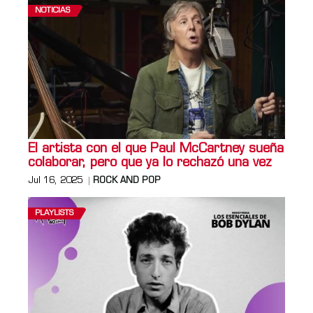
NOTICIAS
El artista con el que Paul McCartney sueña
colaborar, pero que ya lo rechazó una vez
Jul 16, 2025
ROCK AND POP
PLAYLISTS