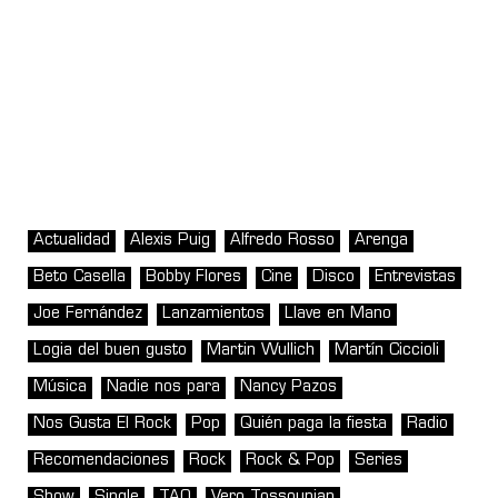
Actualidad
Alexis Puig
Alfredo Rosso
Arenga
Beto Casella
Bobby Flores
Cine
Disco
Entrevistas
Joe Fernández
Lanzamientos
Llave en Mano
Logia del buen gusto
Martin Wullich
Martín Ciccioli
Música
Nadie nos para
Nancy Pazos
Nos Gusta El Rock
Pop
Quién paga la fiesta
Radio
Recomendaciones
Rock
Rock & Pop
Series
Show
Single
TAO
Vero Tossounian