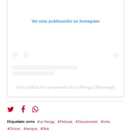
Ver esta publicación en Instagram
Una publicación compartida de La Renga (@larenga)
Etiquetado como
La Renga
,
Película
,
Documental
,
tete
,
Chizzo
,
tanque
,
Gira
,