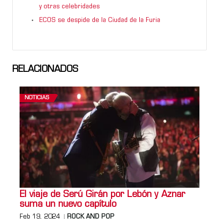
y otras celebridades
ECOS se despide de la Ciudad de la Furia
RELACIONADOS
NOTICIAS
El viaje de Serú Girán por Lebón y Aznar
suma un nuevo capítulo
Feb 19, 2024
ROCK AND POP