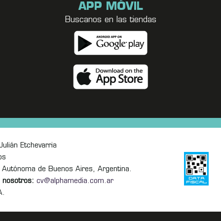
APP MÓVIL
Buscanos en las tiendas
ulián Etchevarria
os
 Autónoma de Buenos Aires, Argentina.
 nosotros:
cv@alphamedia.com.ar
A.