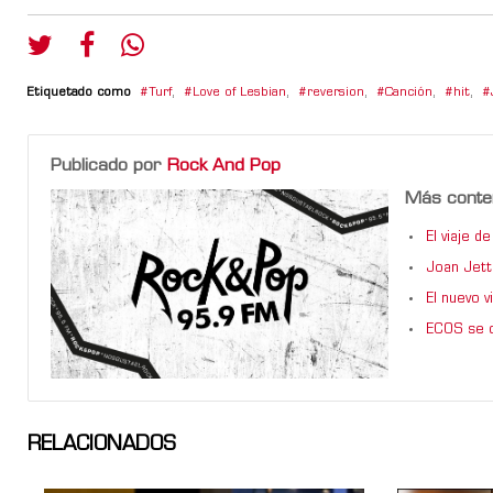
Etiquetado como
Turf
,
Love of Lesbian
,
reversion
,
Canción
,
hit
,
Publicado por
Rock And Pop
Más conte
El viaje 
Joan Jett
El nuevo 
ECOS se d
RELACIONADOS