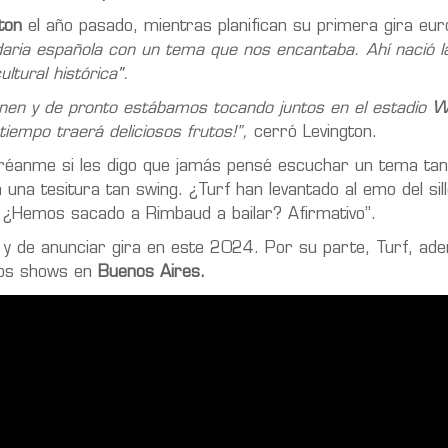
ton
el año pasado, mientras planifican su primera gira eur
daria española con un tema que nos encantaba. Ahí nació l
tural histórica".
ienen y de pronto estábamos tocando juntos en el estadio
Wi
iempo traerá deliciosos frutos!”,
cerró Levington.
"Créanme si les digo que jamás pensé escuchar un tema ta
n una tesitura tan swing. ¿Turf han levantado al emo del sil
: ¿Hemos sacado a Rimbaud a bailar? Afirmativo”.
o y de anunciar gira en este 2024. Por su parte, Turf, ad
evos shows en
Buenos Aires.