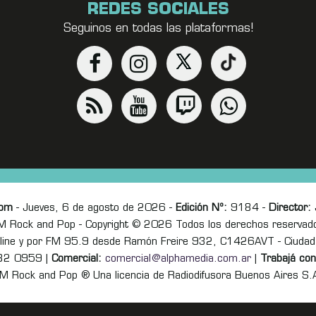
REDES SOCIALES
Seguinos en todas las plataformas!
com
- Jueves, 6 de agosto de 2026 -
Edición Nº:
9184 -
Director:
J
M Rock and Pop - Copyright © 2026 Todos los derechos reservad
online y por FM 95.9 desde Ramón Freire 932, C1426AVT - Ciudad
82 0959 |
Comercial:
comercial@alphamedia.com.ar
|
Trabajá con
M Rock and Pop ® Una licencia de Radiodifusora Buenos Aires S.