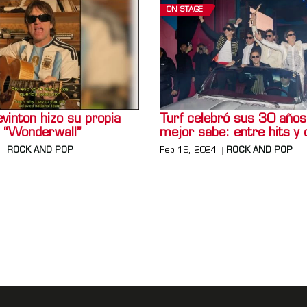
ON STAGE
vinton hizo su propia
Turf celebró sus 30 año
e “Wonderwall”
mejor sabe: entre hits y d
ROCK AND POP
Feb 19, 2024
ROCK AND POP