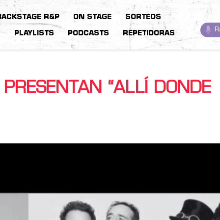
BACKSTAGE R&P
ON STAGE
SORTEOS
R
S
PLAYLISTS
PODCASTS
REPETIDORAS
N PRESENTAN “ALLÍ DONDE