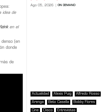
Ago 05, 2026
ON DEMAND
opea:
a idea de
zink
en el
n denso (en
lón donde
emás de
Actualidad
Alexis Puig
Alfredo Rosso
Arenga
Beto Casella
Bobby Flores
Cine
Disco
Entrevistas