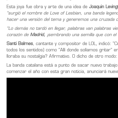
Esta joya fue obra y arte de una idea de
Joaquin Leving
“surgió el nombre de Love of Lesbian, una banda legen
hacer una versión del tema y generemos una cruzada cul
“Lo demás no tardó en llegar, palabras van palabras v
corazón de
Madrid,
¡sembrando una semilla que con el t
Santi Balmes
, cantante y compositor de LOL, indicó: 
todos los sentidos) como “Allí donde solíamos gritar” e
lloraba su nostalgia? Afirmativo. O dicho de otro modo
La banda catalana está a punto de sacar nuevo trabaj
comenzar el año con esta gran noticia, anunciará nu