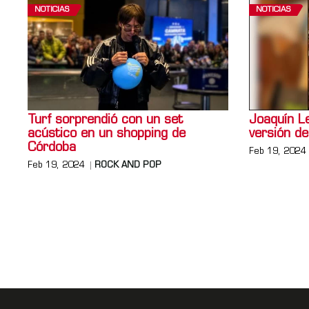
NOTICIAS
NOTICIAS
Turf sorprendió con un set
Joaquín Le
acústico en un shopping de
versión d
Córdoba
Feb 19, 2024
Feb 19, 2024
ROCK AND POP