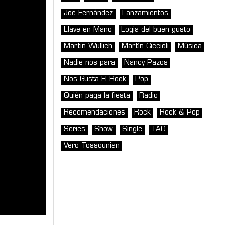
Joe Fernández
Lanzamientos
Llave en Mano
Logia del buen gusto
Martin Wullich
Martín Ciccioli
Música
Nadie nos para
Nancy Pazos
Nos Gusta El Rock
Pop
Quién paga la fiesta
Radio
Recomendaciones
Rock
Rock & Pop
Series
Show
Single
TAO
Vero Tossounian