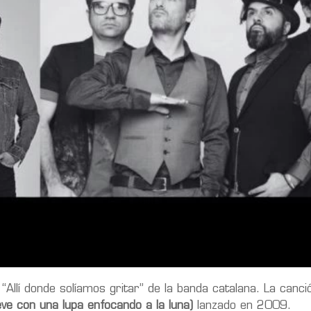
 “Allí donde solíamos gritar” de la banda catalana. La canc
e con una lupa enfocando a la luna)
lanzado en 2009.