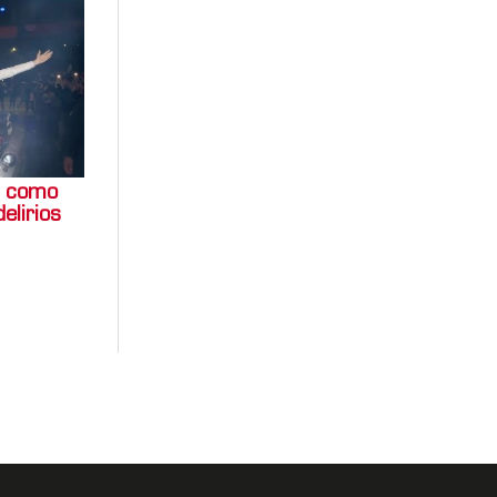
s como
elirios