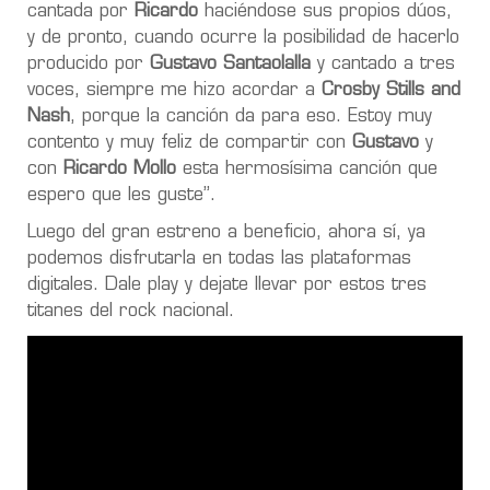
cantada por
Ricardo
haciéndose sus propios dúos,
y de pronto, cuando ocurre la posibilidad de hacerlo
producido por
Gustavo Santaolalla
y cantado a tres
voces, siempre me hizo acordar a
Crosby Stills and
Nash
, porque la canción da para eso. Estoy muy
contento y muy feliz de compartir con
Gustavo
y
con
Ricardo Mollo
esta hermosísima canción que
espero que les guste”.
Luego del gran estreno a beneficio, ahora sí, ya
podemos disfrutarla en todas las plataformas
digitales. Dale play y dejate llevar por estos tres
titanes del rock nacional.