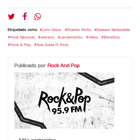
Etiquetado como
León Gieco
,
Ricardo Mollo
,
Gustavo Santaolalla
,
Rock Nacional
,
estreno
,
Lanzamiento
,
Video
,
Beneficio
,
Rock & Pop
,
Nos Gusta El Rock
,
Publicado por
Rock And Pop