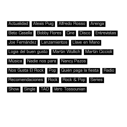
Actualidad
Alexis Puig
Alfredo Rosso
Arenga
Beto Casella
Bobby Flores
Cine
Disco
Entrevistas
Joe Fernández
Lanzamientos
Llave en Mano
Logia del buen gusto
Martin Wullich
Martín Ciccioli
Música
Nadie nos para
Nancy Pazos
Nos Gusta El Rock
Pop
Quién paga la fiesta
Radio
Recomendaciones
Rock
Rock & Pop
Series
Show
Single
TAO
Vero Tossounian