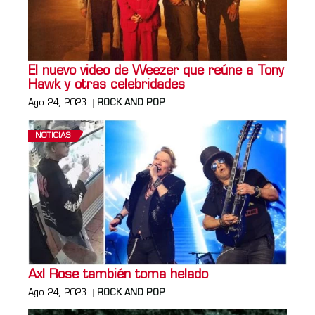
El nuevo video de Weezer que reúne a Tony
Hawk y otras celebridades
Ago 24, 2023
ROCK AND POP
NOTICIAS
Axl Rose también toma helado
Ago 24, 2023
ROCK AND POP