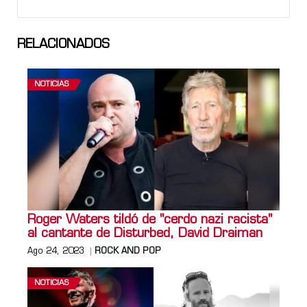
RELACIONADOS
NOTICIAS
Roger Waters tildó de "cerdo nazi racista"
al cantante de Disturbed, David Draiman
Ago 24, 2023
ROCK AND POP
NOTICIAS