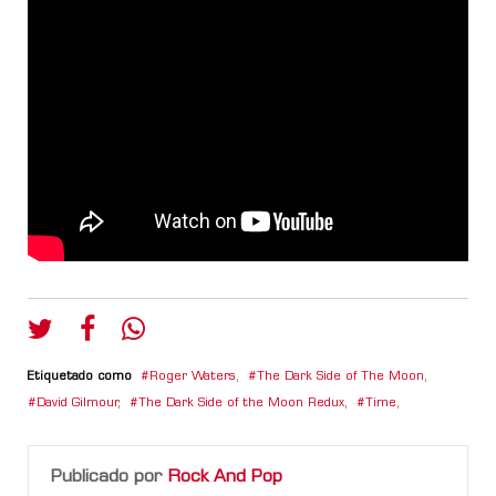
Etiquetado como
Roger Waters
,
The Dark Side of The Moon
,
David Gilmour
,
The Dark Side of the Moon Redux
,
Time
,
Publicado por
Rock And Pop