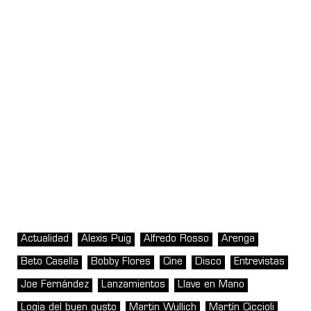
Actualidad
Alexis Puig
Alfredo Rosso
Arenga
Beto Casella
Bobby Flores
Cine
Disco
Entrevistas
Joe Fernández
Lanzamientos
Llave en Mano
Logia del buen gusto
Martin Wullich
Martín Ciccioli