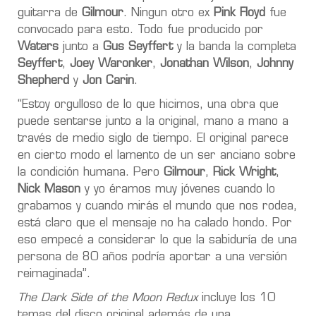
guitarra de
Gilmour
. Ningun otro ex
Pink Floyd
fue
convocado para esto. Todo fue producido por
Waters
junto a
Gus Seyffert
y la banda
la completa
Seyffert
,
Joey Waronker
,
Jonathan Wilson
,
Johnny
Shepherd
y
Jon Carin
.
“Estoy orgulloso de lo que hicimos, una obra que
puede sentarse junto a la original, mano a mano a
través de medio siglo de tiempo. El original parece
en cierto modo el lamento de un ser anciano sobre
la condición humana. Pero
Gilmour
,
Rick Wright
,
Nick Mason
y yo éramos muy jóvenes cuando lo
grabamos y cuando mirás el mundo que nos rodea,
está claro que el mensaje no ha calado hondo. Por
eso empecé a considerar lo que la sabiduría de una
persona de 80 años podría aportar a una versión
reimaginada”.
The Dark Side of the Moon Redux
incluye los 10
temas del disco original además de una