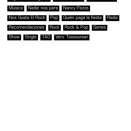
Música
Nadie nos para
Nancy Pazos
Nos Gusta El Rock
Pop
Quién paga la fiesta
Radio
Recomendaciones
Rock
Rock & Pop
Series
Show
Single
TAO
Vero Tossounian