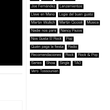
Joe Fernández
Lanzamientos
Llave en Mano
Logia del buen gusto
Martin Wullich
Martín Ciccioli
Música
Nadie nos para
Nancy Pazos
Nos Gusta El Rock
Pop
Quién paga la fiesta
Radio
Recomendaciones
Rock
Rock & Pop
Series
Show
Single
TAO
Vero Tossounian