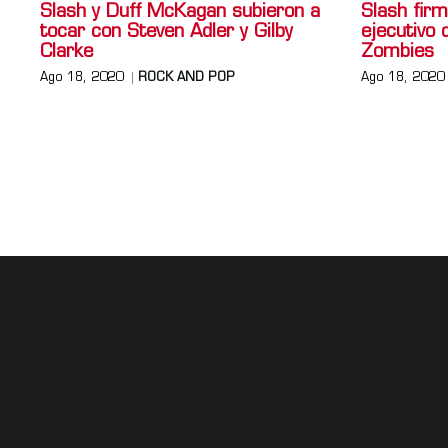
Slash y Duff McKagan subieron a
Slash fir
tocar con Steven Adler y Gilby
ejecutivo
Clarke
Zombies
Ago 18, 2020
ROCK AND POP
Ago 18, 2020