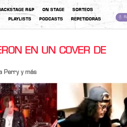
BACKSTAGE R&P
ON STAGE
SORTEOS
R
S
PLAYLISTS
PODCASTS
REPETIDORAS
IERON EN UN COVER DE
da Perry y más