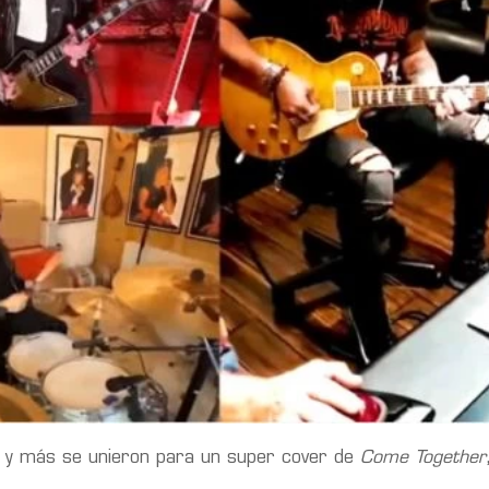
le y más se unieron para un super cover de
Come Together