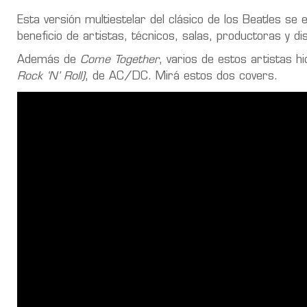
Esta versión multiestelar del clásico de los Beatles s
beneficio de artistas, técnicos, salas, productoras y d
Además de
Come Together
, varios de estos artistas h
Rock ‘N’ Roll)
, de AC/DC. Mirá estos dos covers.