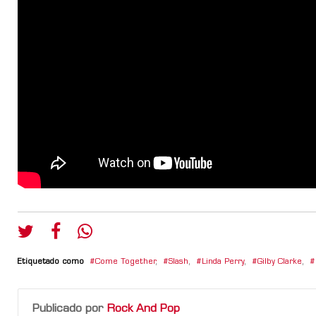
Etiquetado como
Come Together
,
Slash
,
Linda Perry
,
Gilby Clarke
,
Publicado por
Rock And Pop