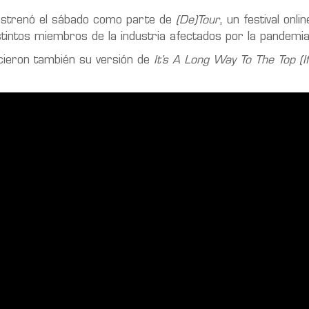
e estrenó el sábado como parte de
(De)Tour
, un festival onlin
istintos miembros de la industria afectados por la pandemia
icieron también su versión de
It’s A Long Way To The Top (