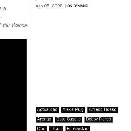
Ago 05, 2026
ON DEMAND
e a
.
If You Wanna
Actualidad
Alexis Puig
Alfredo Rosso
Arenga
Beto Casella
Bobby Flores
Cine
Disco
Entrevistas