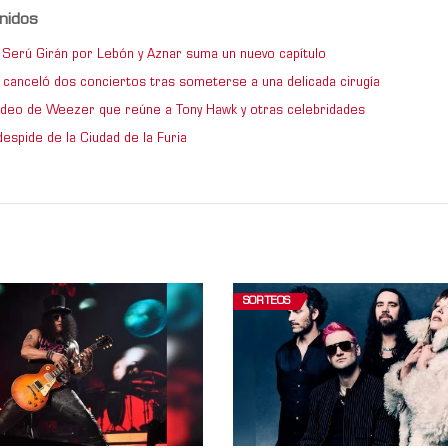
nidos
de Serú Girán por Lebón y Aznar suma un nuevo capítulo
 canceló dos conciertos tras someterse a una delicada cirugía
video de Weezer que reúne a Tony Hawk y otras celebridades
espide de la Ciudad de la Furia
SORTEOS