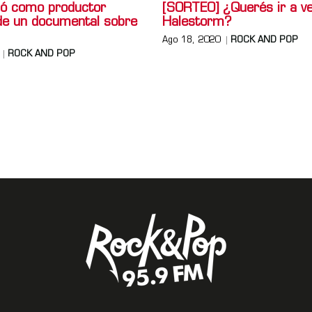
mó como productor
[SORTEO] ¿Querés ir a ve
 de un documental sobre
Halestorm?
Ago 18, 2020
ROCK AND POP
ROCK AND POP