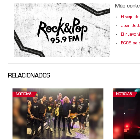
Más conte
El viaje 
Joan Jett
El nuevo 
ECOS se d
RELACIONADOS
NOTICIAS
NOTICIAS