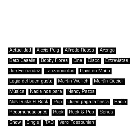
Actualidad
Alexis Puig
Alfredo Rosso
Arenga
Beto Casella
Bobby Flores
Cine
Disco
Entrevistas
Joe Fernández
Lanzamientos
Llave en Mano
Logia del buen gusto
Martin Wullich
Martín Ciccioli
Música
Nadie nos para
Nancy Pazos
Nos Gusta El Rock
Pop
Quién paga la fiesta
Radio
Recomendaciones
Rock
Rock & Pop
Series
Show
Single
TAO
Vero Tossounian