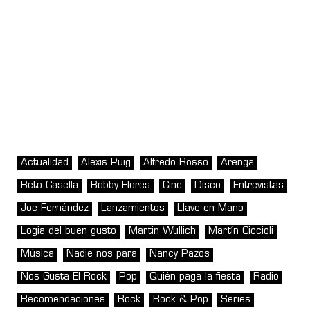
Actualidad
Alexis Puig
Alfredo Rosso
Arenga
Beto Casella
Bobby Flores
Cine
Disco
Entrevistas
Joe Fernández
Lanzamientos
Llave en Mano
Logia del buen gusto
Martin Wullich
Martín Ciccioli
Música
Nadie nos para
Nancy Pazos
Nos Gusta El Rock
Pop
Quién paga la fiesta
Radio
Recomendaciones
Rock
Rock & Pop
Series