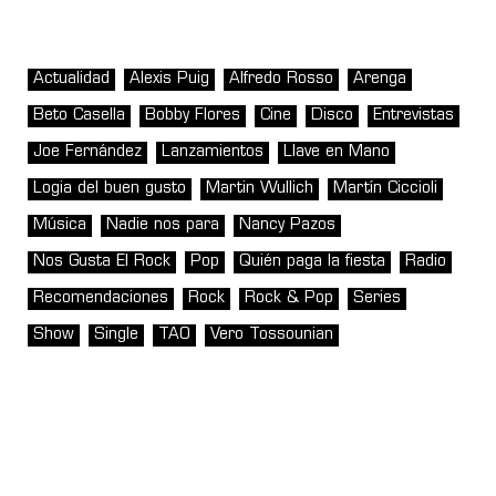
Actualidad
Alexis Puig
Alfredo Rosso
Arenga
Beto Casella
Bobby Flores
Cine
Disco
Entrevistas
Joe Fernández
Lanzamientos
Llave en Mano
Logia del buen gusto
Martin Wullich
Martín Ciccioli
Música
Nadie nos para
Nancy Pazos
Nos Gusta El Rock
Pop
Quién paga la fiesta
Radio
Recomendaciones
Rock
Rock & Pop
Series
Show
Single
TAO
Vero Tossounian