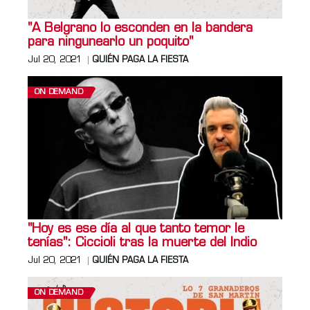
"A Belgrano lo esconden en la bandera
para ningunearlo un poquito"
Jul 20, 2021
QUIÉN PAGA LA FIESTA
ON DEMAND
"Hoy es ese día al que tanto temor le
tenías": Ciccioli tras la muerte del Indio
Jul 20, 2021
QUIÉN PAGA LA FIESTA
ON DEMAND