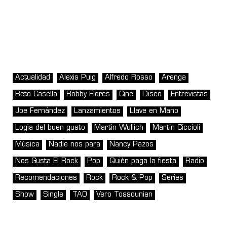
Actualidad
Alexis Puig
Alfredo Rosso
Arenga
Beto Casella
Bobby Flores
Cine
Disco
Entrevistas
Joe Fernández
Lanzamientos
Llave en Mano
Logia del buen gusto
Martin Wullich
Martín Ciccioli
Música
Nadie nos para
Nancy Pazos
Nos Gusta El Rock
Pop
Quién paga la fiesta
Radio
Recomendaciones
Rock
Rock & Pop
Series
Show
Single
TAO
Vero Tossounian