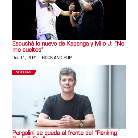
Escuchá lo nuevo de Kapanga y Milo J: “No
me sueltes”
Oct 11, 2021
ROCK AND POP
NOTICIAS
Pergolini se queda al frente del “Ranking