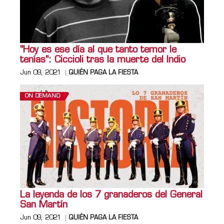
"Hoy es ese día al que tanto temor le
tenías": Ciccioli tras la muerte del Indio
Jun 09, 2021
QUIÉN PAGA LA FIESTA
ON DEMAND
La leyenda de los 7 granaderos del General
San Martín
Jun 09, 2021
QUIÉN PAGA LA FIESTA