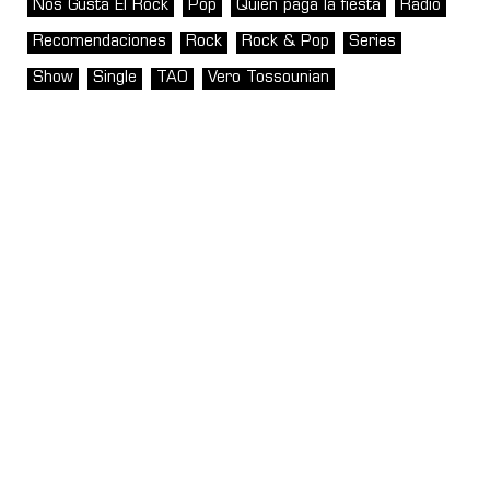
Nos Gusta El Rock
Pop
Quién paga la fiesta
Radio
Recomendaciones
Rock
Rock & Pop
Series
Show
Single
TAO
Vero Tossounian