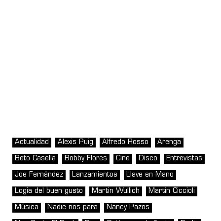
Actualidad
Alexis Puig
Alfredo Rosso
Arenga
Beto Casella
Bobby Flores
Cine
Disco
Entrevistas
Joe Fernández
Lanzamientos
Llave en Mano
Logia del buen gusto
Martin Wullich
Martín Ciccioli
Música
Nadie nos para
Nancy Pazos