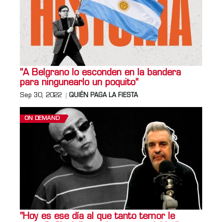
"A Belgrano lo esconden en la bandera
para ningunearlo un poquito"
Sep 30, 2022
QUIÉN PAGA LA FIESTA
ON DEMAND
"Hoy es ese día al que tanto temor le