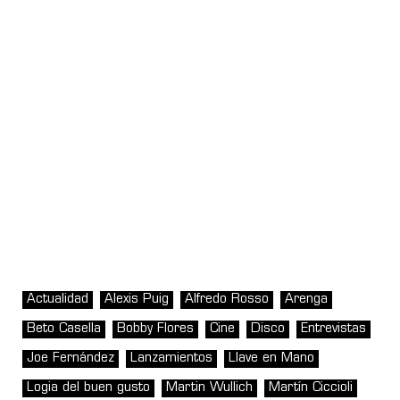
Actualidad
Alexis Puig
Alfredo Rosso
Arenga
Beto Casella
Bobby Flores
Cine
Disco
Entrevistas
Joe Fernández
Lanzamientos
Llave en Mano
Logia del buen gusto
Martin Wullich
Martín Ciccioli