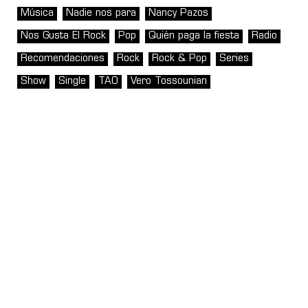
Música
Nadie nos para
Nancy Pazos
Nos Gusta El Rock
Pop
Quién paga la fiesta
Radio
Recomendaciones
Rock
Rock & Pop
Series
Show
Single
TAO
Vero Tossounian