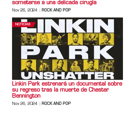
someterse a una delicada cirugía
Nov 26, 2024
ROCK AND POP
NOTICIAS
Linkin Park estrenará un documental sobre
su regreso tras la muerte de Chester
Bennington
Nov 26, 2024
ROCK AND POP