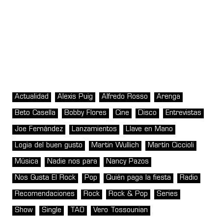
Actualidad
Alexis Puig
Alfredo Rosso
Arenga
Beto Casella
Bobby Flores
Cine
Disco
Entrevistas
Joe Fernández
Lanzamientos
Llave en Mano
Logia del buen gusto
Martin Wullich
Martín Ciccioli
Música
Nadie nos para
Nancy Pazos
Nos Gusta El Rock
Pop
Quién paga la fiesta
Radio
Recomendaciones
Rock
Rock & Pop
Series
Show
Single
TAO
Vero Tossounian