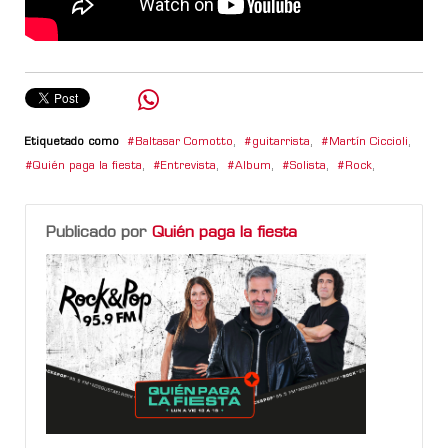
Etiquetado como
Baltasar Comotto
,
guitarrista
,
Martín Ciccioli
,
Quién paga la fiesta
,
Entrevista
,
Album
,
Solista
,
Rock
,
Publicado por
Quién paga la fiesta