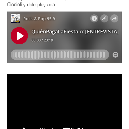
Ciccioli
y dale play acá.