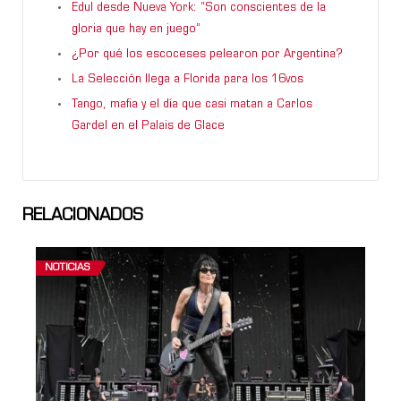
Edul desde Nueva York: “Son conscientes de la
gloria que hay en juego”
¿Por qué los escoceses pelearon por Argentina?
La Selección llega a Florida para los 16vos
Tango, mafia y el día que casi matan a Carlos
Gardel en el Palais de Glace
RELACIONADOS
NOTICIAS