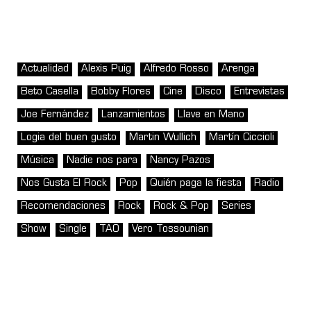
Actualidad
Alexis Puig
Alfredo Rosso
Arenga
Beto Casella
Bobby Flores
Cine
Disco
Entrevistas
Joe Fernández
Lanzamientos
Llave en Mano
Logia del buen gusto
Martin Wullich
Martín Ciccioli
Música
Nadie nos para
Nancy Pazos
Nos Gusta El Rock
Pop
Quién paga la fiesta
Radio
Recomendaciones
Rock
Rock & Pop
Series
Show
Single
TAO
Vero Tossounian