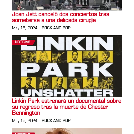
Joan Jett canceló dos conciertos tras
someterse a una delicada cirugía
May 15, 2024
ROCK AND POP
NOTICIAS
Linkin Park estrenará un documental sobre
su regreso tras la muerte de Chester
Bennington
May 15, 2024
ROCK AND POP