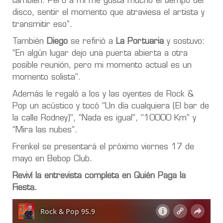
también. Pero a mi me gusta mucho el tiempo del
disco, sentir el momento que atraviesa el artista y
transmitir eso”.
También
Diego
se refirió a
La Portuaria
y sostuvo:
“En algún lugar dejo una puerta abierta a otra
posible reunión, pero mi momento actual es un
momento solista”.
Además le regaló a los y las oyentes de Rock &
Pop un acústico y tocó “Un día cualquiera (El bar de
la calle Rodney)”, “Nada es igual”, “10000 Km” y
“Mira las nubes”.
Frenkel se presentará el próximo viernes 17 de
mayo en Bebop Club.
Reviví la entrevista completa en Quién Paga la
Fiesta.