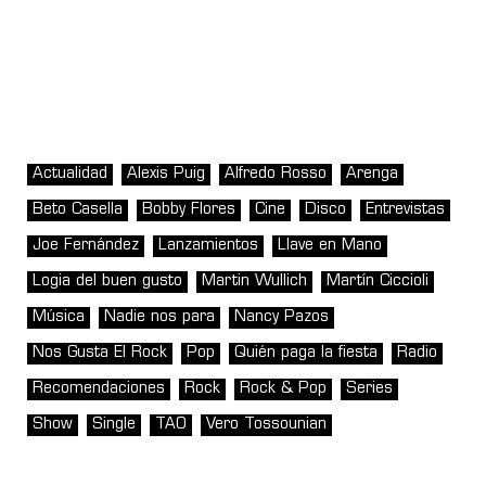
Actualidad
Alexis Puig
Alfredo Rosso
Arenga
Beto Casella
Bobby Flores
Cine
Disco
Entrevistas
Joe Fernández
Lanzamientos
Llave en Mano
Logia del buen gusto
Martin Wullich
Martín Ciccioli
Música
Nadie nos para
Nancy Pazos
Nos Gusta El Rock
Pop
Quién paga la fiesta
Radio
Recomendaciones
Rock
Rock & Pop
Series
Show
Single
TAO
Vero Tossounian