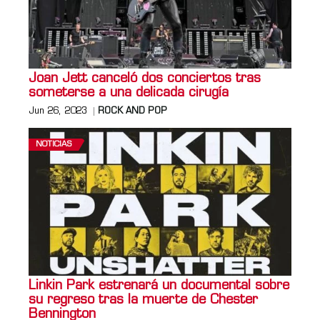
Joan Jett canceló dos conciertos tras
someterse a una delicada cirugía
Jun 26, 2023
ROCK AND POP
NOTICIAS
Linkin Park estrenará un documental sobre
su regreso tras la muerte de Chester
Bennington