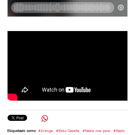
Etiquetado como
Arenga
,
Beto Casella
,
Nadie nos para
,
Radio
,