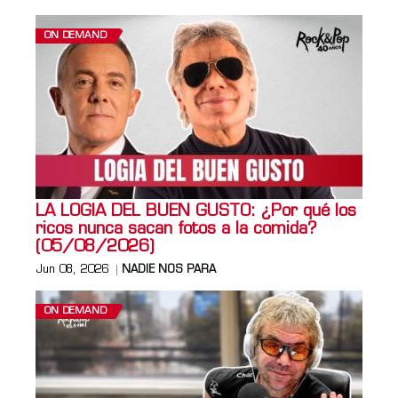
ON DEMAND
LA LOGIA DEL BUEN GUSTO: ¿Por qué los
ricos nunca sacan fotos a la comida?
(05/08/2026)
Jun 08, 2026
NADIE NOS PARA
ON DEMAND