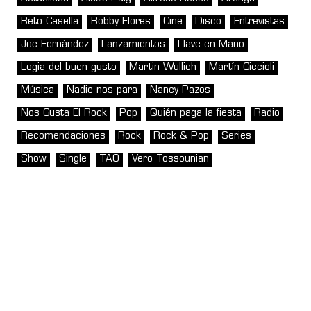
Beto Casella
Bobby Flores
Cine
Disco
Entrevistas
Joe Fernández
Lanzamientos
Llave en Mano
Logia del buen gusto
Martin Wullich
Martín Ciccioli
Música
Nadie nos para
Nancy Pazos
Nos Gusta El Rock
Pop
Quién paga la fiesta
Radio
Recomendaciones
Rock
Rock & Pop
Series
Show
Single
TAO
Vero Tossounian