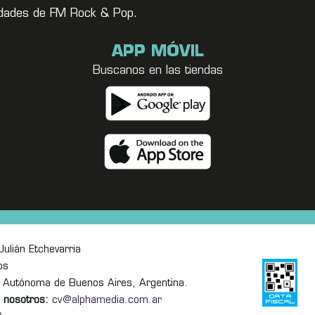
vedades de FM Rock & Pop.
APP MÓVIL
Buscanos en las tiendas
ulián Etchevarria
os
 Autónoma de Buenos Aires, Argentina.
 nosotros:
cv@alphamedia.com.ar