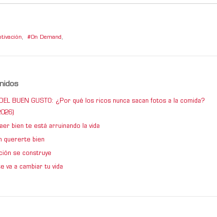
tivación
,
On Demand
,
nidos
DEL BUEN GUSTO: ¿Por qué los ricos nunca sacan fotos a la comida?
026)
er bien te está arruinando la vida
 quererte bien
ción se construye
e va a cambiar tu vida