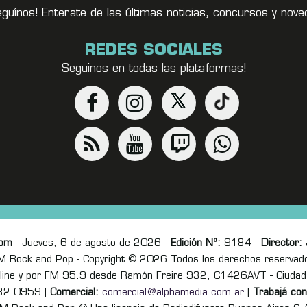
eguínos! Enterate de las últimas noticias, concursos y no
REDES SOCIALES
Seguinos en todas las plataformas!
com
- Jueves, 6 de agosto de 2026 -
Edición Nº:
9184 -
Director:
J
M Rock and Pop - Copyright © 2026 Todos los derechos reservad
online y por FM 95.9 desde Ramón Freire 932, C1426AVT - Ciudad
82 0959 |
Comercial:
comercial@alphamedia.com.ar
|
Trabajá con