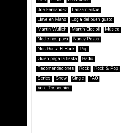
Cine
Disco
Entrevistas
Joe Fernández
Lanzamientos
Llave en Mano
Logia del buen gusto
Martin Wullich
Martín Ciccioli
Música
Nadie nos para
Nancy Pazos
Nos Gusta El Rock
Pop
Quién paga la fiesta
Radio
Recomendaciones
Rock
Rock & Pop
Series
Show
Single
TAO
Vero Tossounian