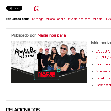
Etiquetado como
Arenga
,
Beto Casella
,
Nadie nos para
,
Radio
,
Mo
Publicado por
Nadie nos para
Más conte
LA LOGIA 
(05/08/2
Por qué ca
Que sepan
La admira
Respetart
RELACIONADOS