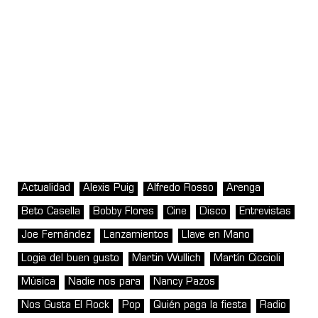
Actualidad
Alexis Puig
Alfredo Rosso
Arenga
Beto Casella
Bobby Flores
Cine
Disco
Entrevistas
Joe Fernández
Lanzamientos
Llave en Mano
Logia del buen gusto
Martin Wullich
Martín Ciccioli
Música
Nadie nos para
Nancy Pazos
Nos Gusta El Rock
Pop
Quién paga la fiesta
Radio