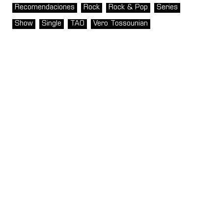
Recomendaciones
Rock
Rock & Pop
Series
Show
Single
TAO
Vero Tossounian