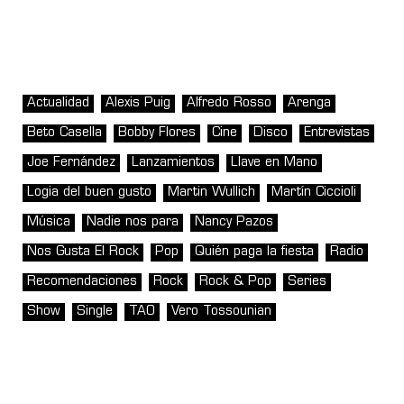
Actualidad
Alexis Puig
Alfredo Rosso
Arenga
Beto Casella
Bobby Flores
Cine
Disco
Entrevistas
Joe Fernández
Lanzamientos
Llave en Mano
Logia del buen gusto
Martin Wullich
Martín Ciccioli
Música
Nadie nos para
Nancy Pazos
Nos Gusta El Rock
Pop
Quién paga la fiesta
Radio
Recomendaciones
Rock
Rock & Pop
Series
Show
Single
TAO
Vero Tossounian