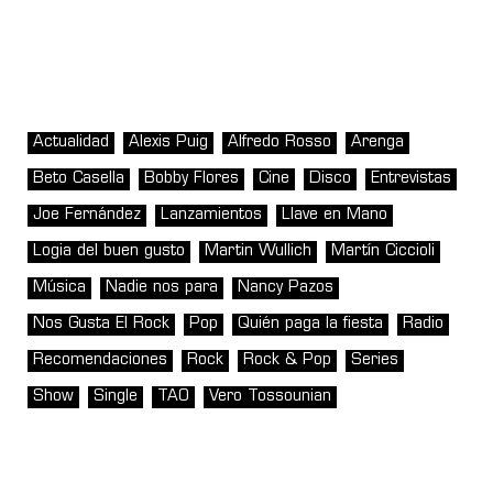
Actualidad
Alexis Puig
Alfredo Rosso
Arenga
Beto Casella
Bobby Flores
Cine
Disco
Entrevistas
Joe Fernández
Lanzamientos
Llave en Mano
Logia del buen gusto
Martin Wullich
Martín Ciccioli
Música
Nadie nos para
Nancy Pazos
Nos Gusta El Rock
Pop
Quién paga la fiesta
Radio
Recomendaciones
Rock
Rock & Pop
Series
Show
Single
TAO
Vero Tossounian