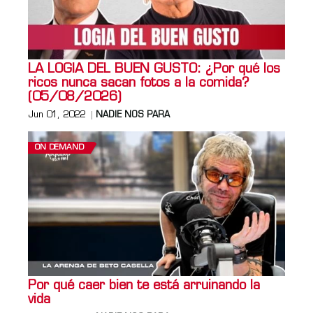
LA LOGIA DEL BUEN GUSTO: ¿Por qué los
ricos nunca sacan fotos a la comida?
(05/08/2026)
Jun 01, 2022
NADIE NOS PARA
ON DEMAND
Por qué caer bien te está arruinando la
vida