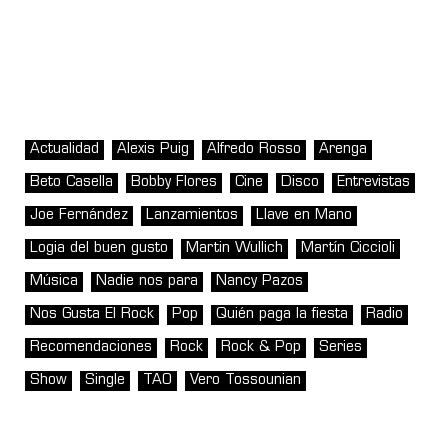
Actualidad
Alexis Puig
Alfredo Rosso
Arenga
Beto Casella
Bobby Flores
Cine
Disco
Entrevistas
Joe Fernández
Lanzamientos
Llave en Mano
Logia del buen gusto
Martin Wullich
Martín Ciccioli
Música
Nadie nos para
Nancy Pazos
Nos Gusta El Rock
Pop
Quién paga la fiesta
Radio
Recomendaciones
Rock
Rock & Pop
Series
Show
Single
TAO
Vero Tossounian