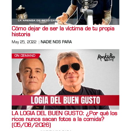
Cómo dejar de ser la víctima de tu propia
historia
May 25, 2022
NADIE NOS PARA
ON DEMAND
LA LOGIA DEL BUEN GUSTO: ¿Por qué los
ricos nunca sacan fotos a la comida?
(05/08/2026)