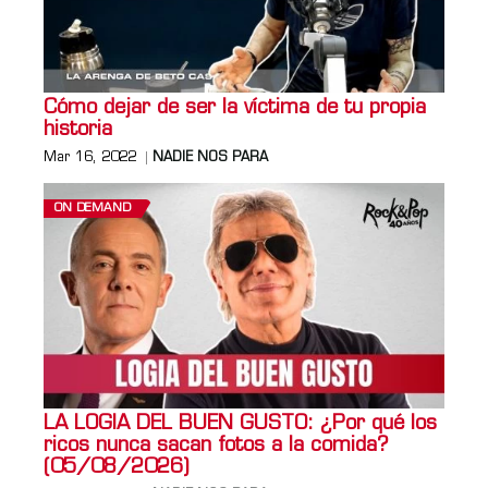
Cómo dejar de ser la víctima de tu propia
historia
Mar 16, 2022
NADIE NOS PARA
ON DEMAND
LA LOGIA DEL BUEN GUSTO: ¿Por qué los
ricos nunca sacan fotos a la comida?
(05/08/2026)