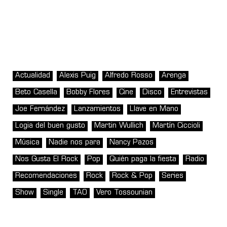
Actualidad
Alexis Puig
Alfredo Rosso
Arenga
Beto Casella
Bobby Flores
Cine
Disco
Entrevistas
Joe Fernández
Lanzamientos
Llave en Mano
Logia del buen gusto
Martin Wullich
Martín Ciccioli
Música
Nadie nos para
Nancy Pazos
Nos Gusta El Rock
Pop
Quién paga la fiesta
Radio
Recomendaciones
Rock
Rock & Pop
Series
Show
Single
TAO
Vero Tossounian