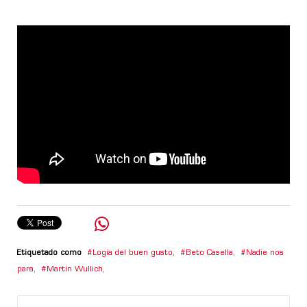
Etiquetado como
Logia del buen gusto
,
Beto Casella
,
Nadie nos
para
,
Martin Wullich
,