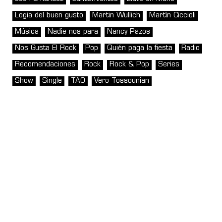
Logia del buen gusto
Martin Wullich
Martín Ciccioli
Música
Nadie nos para
Nancy Pazos
Nos Gusta El Rock
Pop
Quién paga la fiesta
Radio
Recomendaciones
Rock
Rock & Pop
Series
Show
Single
TAO
Vero Tossounian