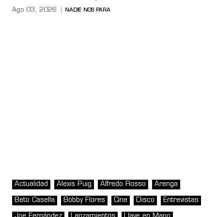
Ago 03, 2026
NADIE NOS PARA
Actualidad
Alexis Puig
Alfredo Rosso
Arenga
Beto Casella
Bobby Flores
Cine
Disco
Entrevistas
Joe Fernández
Lanzamientos
Llave en Mano