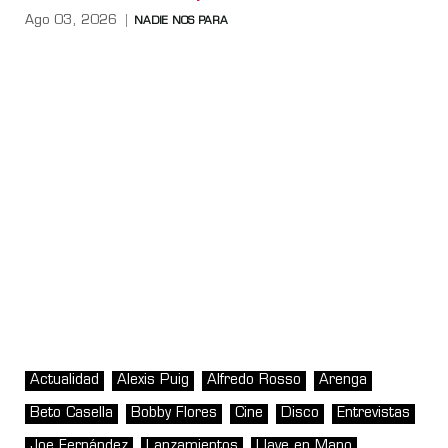
Ago 03, 2026
NADIE NOS PARA
Actualidad
Alexis Puig
Alfredo Rosso
Arenga
Beto Casella
Bobby Flores
Cine
Disco
Entrevistas
Joe Fernández
Lanzamientos
Llave en Mano