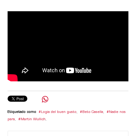
Etiquetado como
Logia del buen gusto
,
Beto Casella
,
Nadie nos
para
,
Martin Wullich
,