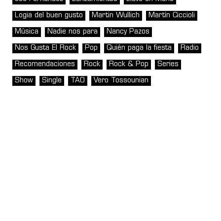
Logia del buen gusto
Martin Wullich
Martín Ciccioli
Música
Nadie nos para
Nancy Pazos
Nos Gusta El Rock
Pop
Quién paga la fiesta
Radio
Recomendaciones
Rock
Rock & Pop
Series
Show
Single
TAO
Vero Tossounian