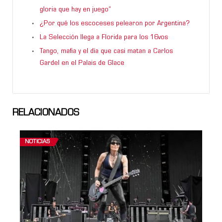
gloria que hay en juego”
¿Por qué los escoceses pelearon por Argentina?
La Selección llega a Florida para los 16vos
Tango, mafia y el día que casi matan a Carlos
Gardel en el Palais de Glace
RELACIONADOS
NOTICIAS