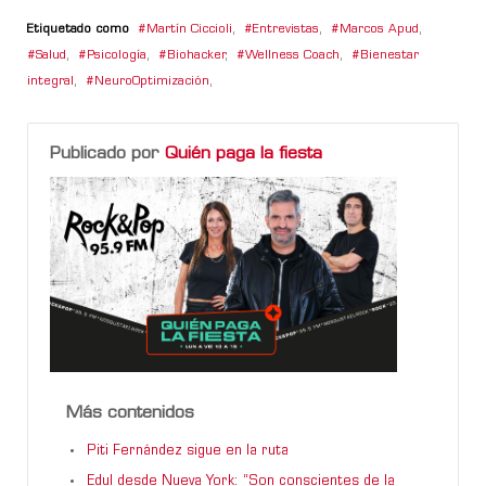
Etiquetado como
Martín Ciccioli
,
Entrevistas
,
Marcos Apud
,
Salud
,
Psicología
,
Biohacker
,
Wellness Coach
,
Bienestar
integral
,
NeuroOptimización
,
Publicado por
Quién paga la fiesta
Más contenidos
Piti Fernández sigue en la ruta
Edul desde Nueva York: “Son conscientes de la