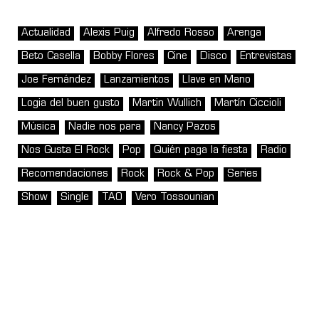
Actualidad
Alexis Puig
Alfredo Rosso
Arenga
Beto Casella
Bobby Flores
Cine
Disco
Entrevistas
Joe Fernández
Lanzamientos
Llave en Mano
Logia del buen gusto
Martin Wullich
Martín Ciccioli
Música
Nadie nos para
Nancy Pazos
Nos Gusta El Rock
Pop
Quién paga la fiesta
Radio
Recomendaciones
Rock
Rock & Pop
Series
Show
Single
TAO
Vero Tossounian