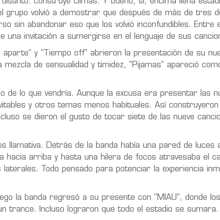
distinto: construye climas. Y bueno, sí, encima llena estadi
l grupo volvió a demostrar que después de más de tres 
o sin abandonar eso que los volvió inconfundibles. Entre 
e una invitación a sumergirse en el lenguaje de sus cancio
aparte" y "Tiempo off" abrieron la presentación de su nu
a mezcla de sensualidad y timidez, "Pijamas" apareció com
so de lo que vendría. Aunque la excusa era presentar las n
vitables y otros temas menos habituales. Así construyeron 
cluso se dieron el gusto de tocar siete de las nueve canci
s llamativa. Detrás de la banda había una pared de luce
aba hacia arriba y hasta una hilera de focos atravesaba el 
s laterales. Todo pensado para potenciar la experiencia in
uego la banda regresó a su presente con "MIAU", donde los
un trance. Incluso lograron que todo el estadio se sumara. 