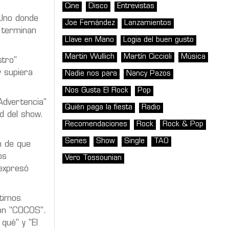
Cine
Disco
Entrevistas
 Uno donde
Joe Fernández
Lanzamientos
terminan
Llave en Mano
Logia del buen gusto
Martin Wullich
Martín Ciccioli
Música
stro"
y supiera
Nadie nos para
Nancy Pazos
Nos Gusta El Rock
Pop
Advertencia"
Quién paga la fiesta
Radio
d del show.
Recomendaciones
Rock
Rock & Pop
Series
Show
Single
TAO
n de que
os
Vero Tossounian
xpresó
ltimos
 con "COCOS".
qué" y "El