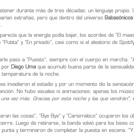
ostener durante más de tres décadas: un lenguaje propio.
narían extrañas, pero que dentro del universo
Babasónicos
.
parecía que la energía podía bajar, los acordes de "El mae
Putita" y "En privado", casi como si el aleatorio de Spotif
arle paso a "Puesto", siempre con el cuerpo en marcha. "
o por
Diego Uma
que acumuló buena parte de la sensualida
la temperatura de la noche.
res invadieron el estadio y por un momento dio la sensació
anción. No hubo visuales ni animaciones: apenas los músic
 una vez más. Gracias por esta noche y las que vendrán",
e
an las cosas", "Bye Bye" y "Carismático" ocuparon los ú
so cierre. Luego de retirarse, la banda volvió para los bises
 punta y terminaron de completar la puesta en escena. "Y 