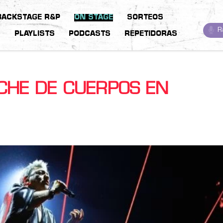
BACKSTAGE R&P
ON STAGE
SORTEOS
R
S
PLAYLISTS
PODCASTS
REPETIDORAS
CHE DE CUERPOS EN