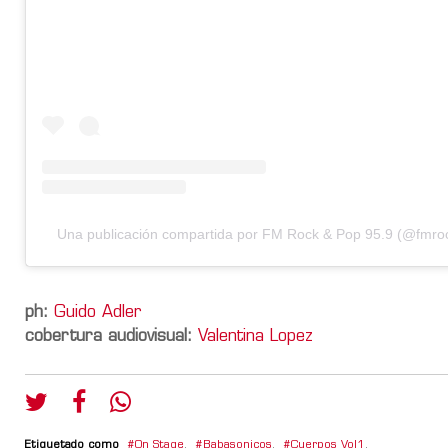
Una publicación compartida por FM Rock & Pop 95.9 (@fmr
ph:
Guido Adler
cobertura audiovisual:
Valentina Lopez
Etiquetado como
On Stage
,
Babasonicos
,
Cuerpos Vol1
,