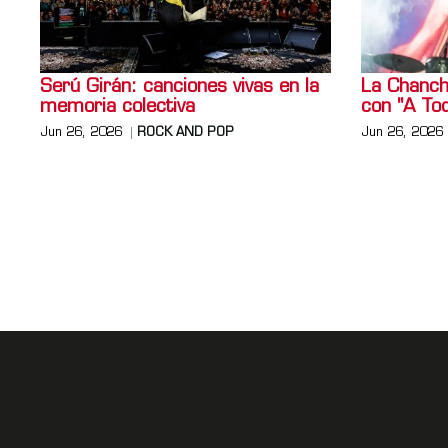
Serú Girán: canciones vivas en la
La Chanch
memoria colectiva
con "A To
Jun 26, 2026
ROCK AND POP
Jun 26, 2026