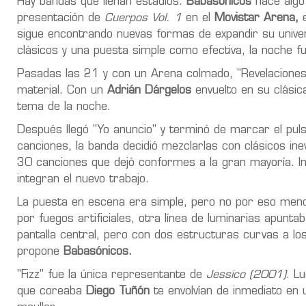
Hay bandas que llenan estadios.
Babasónicos
hace algo 
presentación de
Cuerpos Vol. 1
en el
Movistar Arena,
e
sigue encontrando nuevas formas de expandir su univers
clásicos y una puesta simple como efectiva, la noche fu
Pasadas las 21 y con un Arena colmado, "Revelaciones 
material. Con un
Adrián Dárgelos
envuelto en su clásic
tema de la noche.
Después llegó "Yo anuncio" y terminó de marcar el pul
canciones, la banda decidió mezclarlas con clásicos ine
30 canciones que dejó conformes a la gran mayoría. In
integran el nuevo trabajo.
La puesta en escena era simple, pero no por eso meno
por fuegos artificiales, otra línea de luminarias apunt
pantalla central, pero con dos estructuras curvas a lo
propone
Babasónicos.
"Fizz" fue la única representante de
Jessico (2001)
. L
que coreaba
Diego Tuñón
te envolvían de inmediato en 