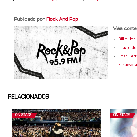
Publicado por
Rock And Pop
Más conte
Billie Jo
El viaje 
Joan Jett
El nuevo 
RELACIONADOS
ON STAGE
ON STAGE