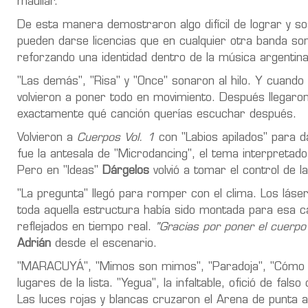
maullar.
De esta manera demostraron algo difícil de lograr y s
pueden darse licencias que en cualquier otra banda so
reforzando una identidad dentro de la música argentina
"Las demás", "Risa" y "Once" sonaron al hilo. Y cuando 
volvieron a poner todo en movimiento. Después llegaron "
exactamente qué canción querías escuchar después.
Volvieron a
Cuerpos Vol. 1
con "Labios apilados" para d
fue la antesala de "Microdancing", el tema interpretad
Pero en "Ideas"
Dárgelos
volvió a tomar el control de 
"La pregunta" llegó para romper con el clima. Los láse
toda aquella estructura había sido montada para esa c
reflejados en tiempo real.
"Gracias por poner el cuerpo
Adrián
desde el escenario.
"MARACUYÁ", "Mimos son mimos", "Paradoja", "Cómo er
lugares de la lista. "Yegua", la infaltable, ofició de fal
Las luces rojas y blancas cruzaron el Arena de punta a