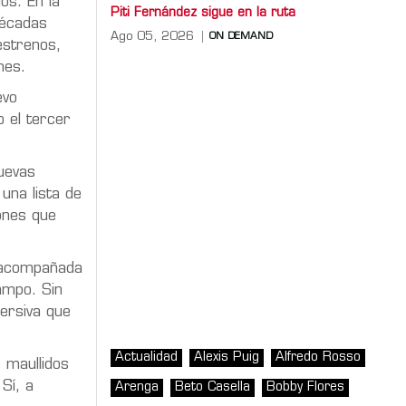
os. En la
Piti Fernández sigue en la ruta
décadas
Ago 05, 2026
ON DEMAND
estrenos,
nes.
evo
o el tercer
uevas
una lista de
ones que
s acompañada
campo. Sin
mersiva que
Actualidad
Alexis Puig
Alfredo Rosso
 maullidos
Sí, a
Arenga
Beto Casella
Bobby Flores