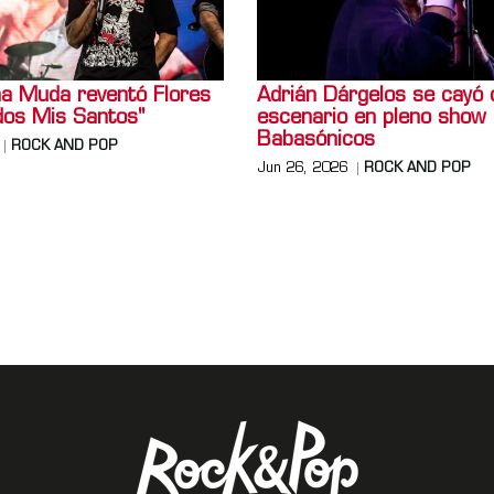
a Muda reventó Flores
Adrián Dárgelos se cayó 
dos Mis Santos"
escenario en pleno show
Babasónicos
ROCK AND POP
Jun 26, 2026
ROCK AND POP