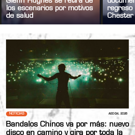
Glenn Hughes se retira de
documen
los escenarios por motivos
regreso 
de salud
Chester
NOTICIAS
AGO 04, 2026
Bandalos Chinos va por más: nuevo
disco en camino y gira por toda la