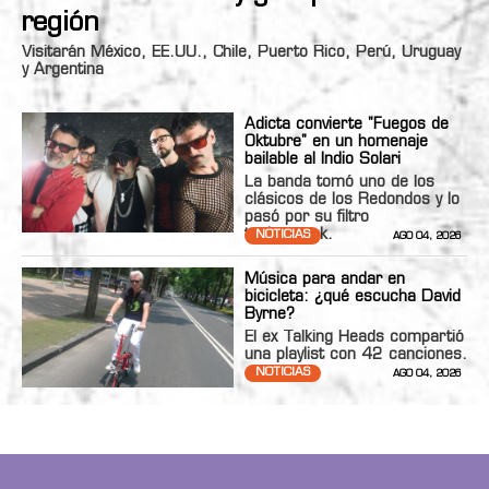
región
Visitarán México, EE.UU., Chile, Puerto Rico, Perú, Uruguay
y Argentina
Adicta convierte "Fuegos de
Oktubre" en un homenaje
bailable al Indio Solari
La banda tomó uno de los
clásicos de los Redondos y lo
pasó por su filtro
technopunk.
NOTICIAS
AGO 04, 2026
Música para andar en
bicicleta: ¿qué escucha David
Byrne?
El ex Talking Heads compartió
una playlist con 42 canciones.
NOTICIAS
AGO 04, 2026