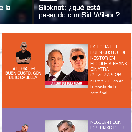
e la
Slipknot: ¿qué está
pasando con Sid Wilson?
LA LOGIA DEL
BUEN GUSTO: DE
NÉSTOR EN
BLOQUE A FRANK
LA LOGIA DEL
SINATRA
BUEN GUSTO, CON
(29/07/2026)
BETO CASELLA
Martín Wullich en
la previa de la
semifinal
NEGOCIAR CON
LOS HIJXS DE TU