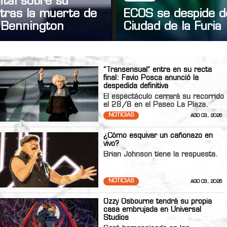
tal sobre su
tras la muerte de
ECOS se despide d
 Bennington
Ciudad de la Furia
“Transensual” entra en su recta
final: Favio Posca anunció la
despedida definitiva
El espectáculo cerrará su recorrido
el 28/8 en el Paseo La Plaza.
NOTICIAS
AGO 03, 2026
¿Cómo esquivar un cañonazo en
vivo?
Brian Johnson tiene la respuesta.
NOTICIAS
AGO 03, 2026
Ozzy Osbourne tendrá su propia
casa embrujada en Universal
Studios