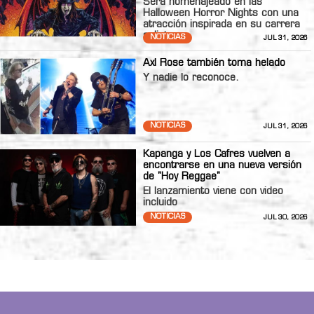
Será homenajeado en las
Halloween Horror Nights con una
atracción inspirada en su carrera
solista.
NOTICIAS
JUL 31, 2026
Axl Rose también toma helado
Y nadie lo reconoce.
NOTICIAS
JUL 31, 2026
Kapanga y Los Cafres vuelven a
encontrarse en una nueva versión
de "Hoy Reggae"
El lanzamiento viene con video
incluido
NOTICIAS
JUL 30, 2026