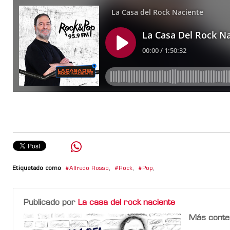
Etiquetado como
Alfredo Rosso
,
Rock
,
Pop
,
Publicado por
La casa del rock naciente
Más conte