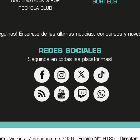
RANKING ROCK & POP
SORTEOS
ROCKOLA CLUB
eguínos! Enterate de las últimas noticias, concursos y no
REDES SOCIALES
Seguinos en todas las plataformas!
om
- Viernes, 7 de agosto de 2026 -
Edición Nº:
9185 -
Director: