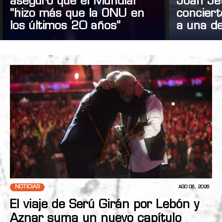
aseguró que el Mundial
Joan Je
“hizo más que la ONU en
concier
los últimos 20 años”
a una de
NOTICIAS
AGO 06, 2026
El viaje de Serú Girán por Lebón y
Aznar suma un nuevo capítulo