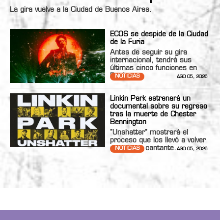
La gira vuelve a la Ciudad de Buenos Aires.
ECOS se despide de la Ciudad
de la Furia
Antes de seguir su gira
internacional, tendrá sus
últimas cinco funciones en
Bs.As.
NOTICIAS
AGO 05, 2026
Linkin Park estrenará un
documental sobre su regreso
tras la muerte de Chester
Bennington
"Unshatter" mostrará el
proceso que los llevó a volver
con nueva cantante.
NOTICIAS
AGO 05, 2026