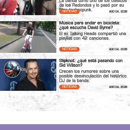
La banda tomó uno de los clásicos
de los Redondos y lo pasó por su
filtro technopunk.
NOTICIAS
AGO 04, 2026
Música para andar en bicicleta:
¿qué escucha David Byrne?
El ex Talking Heads compartió una
playlist con 42 canciones.
NOTICIAS
AGO 04, 2026
Slipknot: ¿qué está pasando con
Sid Wilson?
Crecen los rumores sobre una
posible desvinculación del histórico
DJ de la banda.
NOTICIAS
AGO 04, 2026