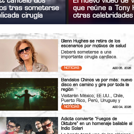
tt canceló dos
El nuevo video de
tos tras someterse
que reúne a Tony 
licada cirugía
otras celebridades
Glenn Hughes se retira de los
escenarios por motivos de salud
Deberá someterse a una
importante cirugía cardíaca.
NOTICIAS
AGO 05, 2026
Bandalos Chinos va por más: nuevo
disco en camino y gira por toda la
región
Visitarán México, EE.UU., Chile,
Puerto Rico, Perú, Uruguay y
Argentina
NOTICIAS
AGO 04, 2026
Adicta convierte "Fuegos de
Oktubre" en un homenaje bailable al
Indio Solari