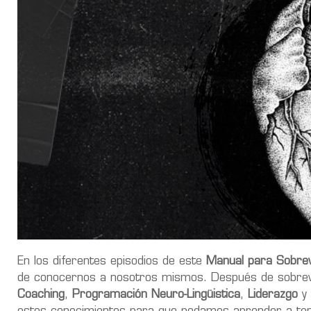
En los diferentes episodios de este
Manual para Sobrev
de conocernos a nosotros mismos. Después de sobrev
Coaching
,
Programación Neuro-Lingüistica
,
Liderazgo
y