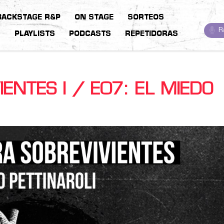
BACKSTAGE R&P
ON STAGE
SORTEOS
R
S
PLAYLISTS
PODCASTS
REPETIDORAS
ENTES I / E07: EL MIEDO