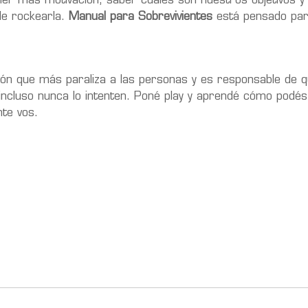
r más motivación, saber cuáles son nuestros objetivos y 
de rockearla.
Manual para Sobrevivientes
está pensado par
oción que más paraliza a las personas y es responsable de
ncluso nunca lo intenten. Poné play y aprendé cómo podés
te vos.