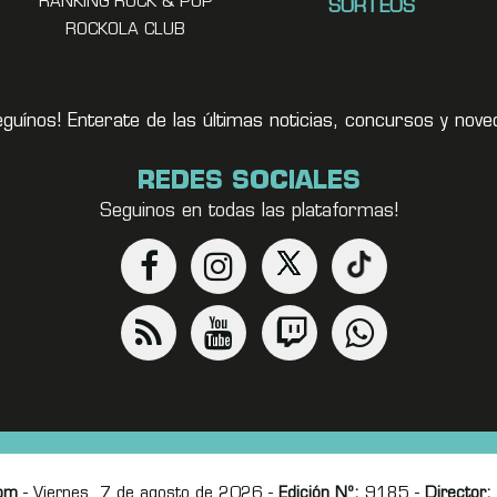
RANKING ROCK & POP
SORTEOS
ROCKOLA CLUB
eguínos! Enterate de las últimas noticias, concursos y no
REDES SOCIALES
Seguinos en todas las plataformas!
om
- Viernes, 7 de agosto de 2026 -
Edición Nº:
9185 -
Director: