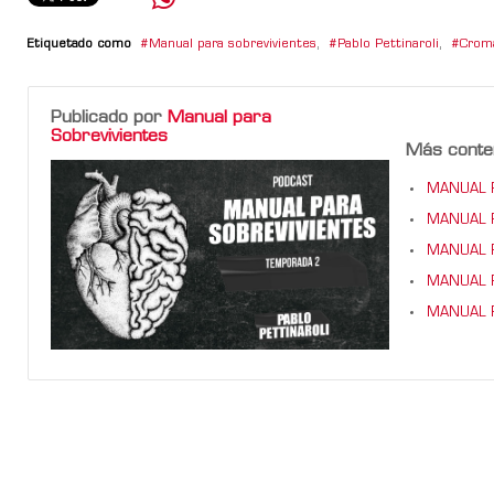
Etiquetado como
Manual para sobrevivientes
,
Pablo Pettinaroli
,
Crom
Publicado por
Manual para
Sobrevivientes
Más conte
MANUAL P
MANUAL P
MANUAL P
MANUAL P
MANUAL P