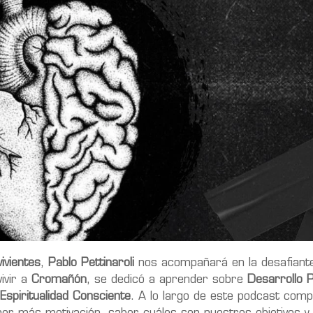
ivientes
,
Pablo Pettinaroli
nos acompañará en la desafiante
ivir a
Cromañón
, se dedicó a aprender sobre
Desarrollo 
Espiritualidad Consciente
. A lo largo de este podcast comp