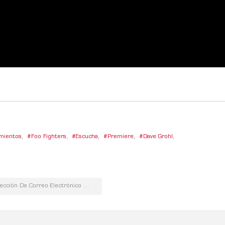
mientos
,
Foo Fighters
,
Escucha
,
Premiere
,
Dave Grohl
,