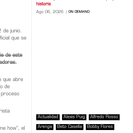
historia
Ago 06, 2026
ON DEMAND
2 de junio.
icial que se
ie de este
adoras.
o que abre
do de
n proceso
rista
Actualidad
Alexis Puig
Alfredo Rosso
Arenga
Beto Casella
Bobby Flores
me how", el