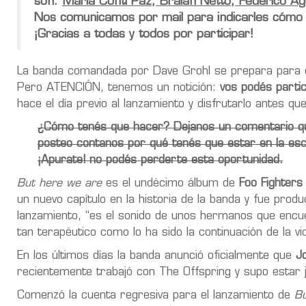
son:
María Conti Paz, Braian Netto, Federico Agu
Nos comunicamos por mail para indicarles cómo t
¡Gracias a todas y todos por participar!
La banda comandada por Dave Grohl se prepara para e
Pero ATENCIÓN, tenemos un notición:
vos podés partic
hace el día previo al lanzamiento y disfrutarlo antes qu
¿Cómo tenés que hacer? Dejanos un comentario que
posteo contanos por qué tenés que estar en la esc
¡Apurate! no podés perderte esta oportunidad.
But here we are
es el undécimo álbum de
Foo Fighters
un nuevo capítulo en la historia de la banda y fue prod
lanzamiento, “es el sonido de unos hermanos que encu
tan terapéutico como lo ha sido la continuación de la vi
En los últimos días la banda anunció oficialmente que
J
recientemente trabajó con The Offspring y supo estar j
Comenzó la cuenta regresiva para el lanzamiento de
Bu