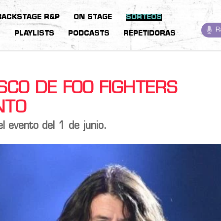
BACKSTAGE R&P
ON STAGE
SORTEOS
R
S
PLAYLISTS
PODCASTS
REPETIDORAS
SCO DE FOO FIGHTERS
NTO
l evento del 1 de junio.