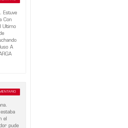
. Estuve
a Con
 Ultimo
de
cuchando
luso A
LARGA
OMENTARIO
ana.
 estaba
n el
ador pude