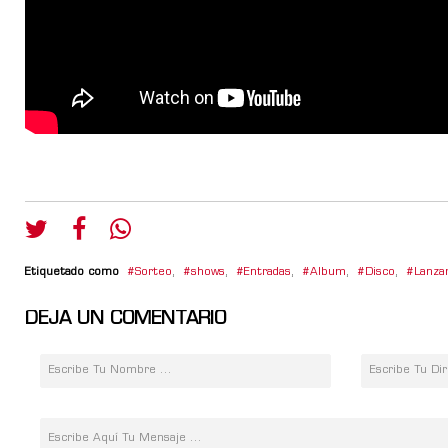
Etiquetado como
Sorteo
,
shows
,
Entradas
,
Album
,
Disco
,
Lanza
DEJA UN COMENTARIO