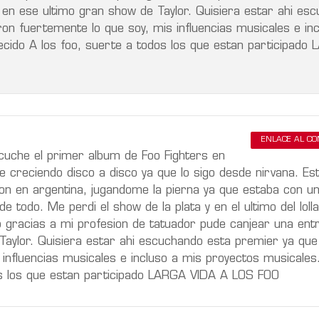
 en ese ultimo gran show de Taylor. Quisiera estar ahi es
on fuertemente lo que soy, mis influencias musicales e inc
ido A los foo, suerte a todos los que estan participado
ENLACE AL C
cuche el primer album de Foo Fighters en
creciendo disco a disco ya que lo sigo desde nirvana. Es
on en argentina, jugandome la pierna ya que estaba con u
e todo. Me perdi el show de la plata y en el ultimo del loll
gracias a mi profesion de tatuador pude canjear una ent
Taylor. Quisiera estar ahi escuchando esta premier ya que
 influencias musicales e incluso a mis proyectos musicales
s los que estan participado LARGA VIDA A LOS FOO