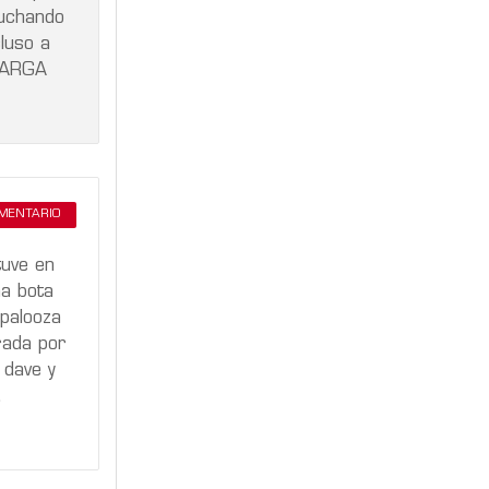
cuchando
luso a
 LARGA
OMENTARIO
tuve en
na bota
apalooza
rada por
 dave y
.