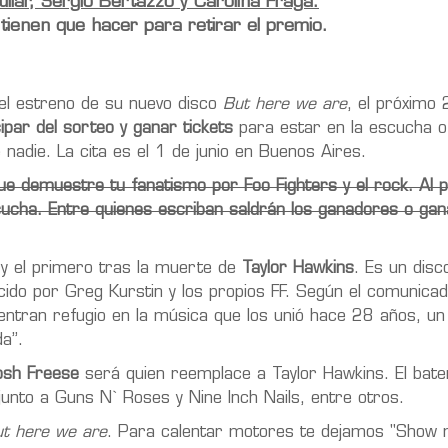
ilar, Sergio Bertazzo y Carolina Fraga.
ienen que hacer para retirar el premio.
l estreno de su nuevo disco
But here we are
, el próximo 
ipar del sorteo y ganar tickets
para estar en la escucha of
e nadie. La cita es el 1 de junio en Buenos Aires.
 demuestre tu fanatismo por Foo Fighters y el rock. Al p
ucha. Entre quienes escriban saldrán los ganadores o gan
y el primero tras la muerte de
Taylor Hawkins
. Es un disc
ucido por Greg Kurstin y los propios FF. Según el comunica
entran refugio en la música que los unió hace 28 años, u
da”.
osh Freese
será quien reemplace a Taylor Hawkins. El bate
unto a Guns N` Roses y Nine Inch Nails, entre otros.
t here we are
. Para calentar motores te dejamos "Show 