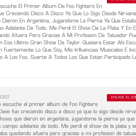
scuche El Primer Album De Foo Fighters En
e Creciendo Disco A Disco Ya Que Lo Sigo Desde Nirvana
Dieron En Argentina, Jugandome La Pierna Ya Que Estab
o Adelante De Todo. Me Perdi El Show De La Plata Y En El
dando Afuera Pero Gracias A Mi Profesion De Tatuador Pu
n Ese Ultimo Gran Show De Taylor. Quisiera Estar Ahi Es
 Fuertemente Lo Que Soy, Mis Influencias Musicales E Inc
o A Los Foo, Suerte A Todos Los Que Estan Participado 
2023
ENLACE AL C
e escuche el primer album de Foo Fighters
ve fue creciendo disco a disco ya que lo sigo desde nirv
hows que dieron en argentina, jugandome la pierna ya que
a campo adelante de todo. Me perdi el show de la plata y e
staba quedando afuera pero gracias a mi profesion de tatu