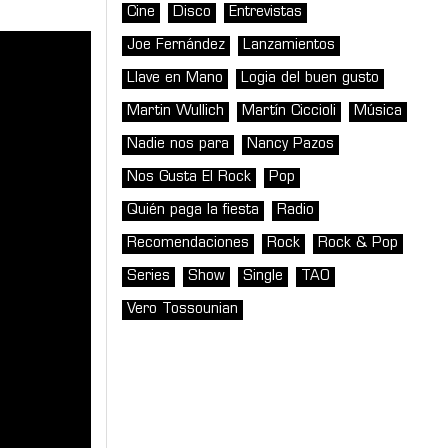
Cine
Disco
Entrevistas
Joe Fernández
Lanzamientos
Llave en Mano
Logia del buen gusto
Martin Wullich
Martín Ciccioli
Música
Nadie nos para
Nancy Pazos
Nos Gusta El Rock
Pop
Quién paga la fiesta
Radio
Recomendaciones
Rock
Rock & Pop
Series
Show
Single
TAO
Vero Tossounian