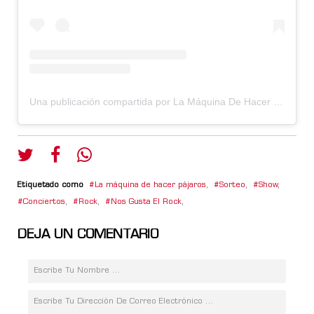
Una publicación compartida por La Máquina De Hacer Pájaros?por Fernández/Moro/Spina/Vega (@lamaquina.fmsv)
Etiquetado como
La máquina de hacer pájaros
,
Sorteo
,
Show
,
Conciertos
,
Rock
,
Nos Gusta El Rock
,
DEJA UN COMENTARIO