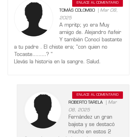
ENLACE AL COMENTARIO
Mar 08,
TOMÁS COLOMBO
2025
A mpritp; yo era Muy
amiigo de. Alejandro ñafeir
Y también Conocí bastante
a tu padre . El chiste era; "con quien no
Tocaste.........? "
Llevás la historia en la sangre. Salud.
ENLACE AL COMENTARIO
Mar
ROBERTO TARELA
08, 2025
Fernández un gran
bajista y se destacó
mucho en estos 2