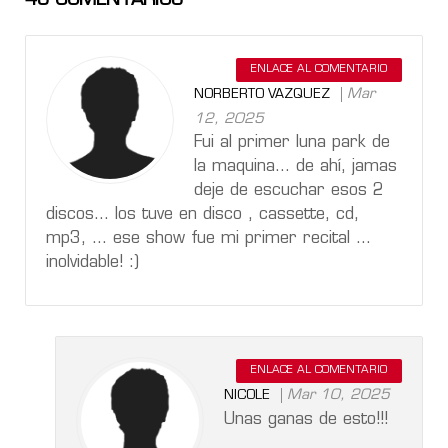
45
COMENTARIOS
ENLACE AL COMENTARIO
Mar
NORBERTO VAZQUEZ
12, 2025
Fui al primer luna park de
la maquina… de ahí, jamas
deje de escuchar esos 2
discos… los tuve en disco , cassette, cd,
mp3, … ese show fue mi primer recital …
inolvidable! :)
ENLACE AL COMENTARIO
Mar 10, 2025
NICOLE
Unas ganas de esto!!!