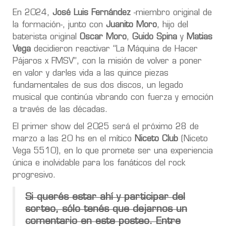
En 2024,
José Luis Fernández
-miembro original de
la formación-, junto con
Juanito Moro
, hijo del
baterista original
Oscar Moro
,
Guido Spina
y
Matias
Vega
decidieron reactivar “La Máquina de Hacer
Pájaros x FMSV”, con la misión de volver a poner
en valor y darles vida a las quince piezas
fundamentales de sus dos discos, un legado
musical que continúa vibrando con fuerza y emoción
a través de las décadas.
El primer show del 2025 será el próximo 28 de
marzo a las 20 hs en el mítico
Niceto Club
(Niceto
Vega 5510), en lo que promete ser una experiencia
única e inolvidable para los fanáticos del rock
progresivo.
Si querés estar ahí y participar del
sorteo, sólo tenés que dejarnos un
comentario en este posteo. Entre