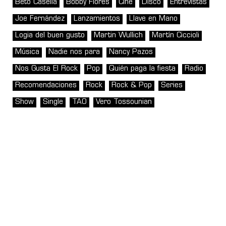
Beto Casella
Bobby Flores
Cine
Disco
Entrevistas
Joe Fernández
Lanzamientos
Llave en Mano
Logia del buen gusto
Martin Wullich
Martín Ciccioli
Música
Nadie nos para
Nancy Pazos
Nos Gusta El Rock
Pop
Quién paga la fiesta
Radio
Recomendaciones
Rock
Rock & Pop
Series
Show
Single
TAO
Vero Tossounian