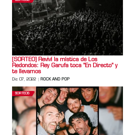
SORTEOS
[SORTEO] Reviví la mística de Los
Redondos: Rey Garufa toca "En Directo" y
te llevamos
Dic 07, 2022
ROCK AND POP
SORTEOS