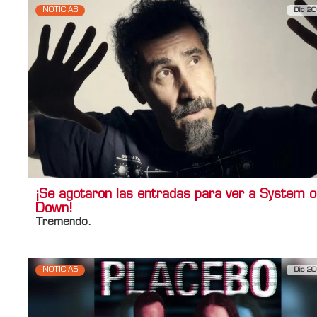
NOTICIAS
Dic 20
¡Se agotaron las entradas para ver a System o
Down!
Tremendo.
NOTICIAS
Dic 20