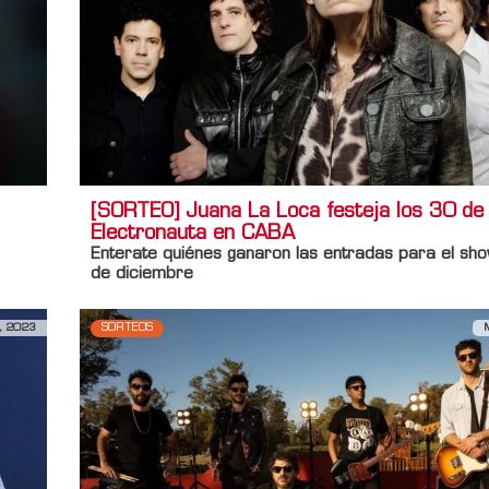
[SORTEO] Juana La Loca festeja los 30 de
Electronauta en CABA
Enterate quiénes ganaron las entradas para el sho
de diciembre
, 2023
SORTEOS