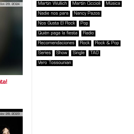
Martin Wullich
Martín Ciccioli
Música
Oct 29, 2024
Nadie nos para
Nancy Pazos
Nos Gusta El Rock
Pop
Quién paga la fiesta
Radio
Recomendaciones
Rock
Rock & Pop
Series
Show
Single
TAO
Vero Tossounian
ta!
Nov 28, 2023