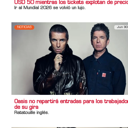
USD 50 mientras los tickets explotan de preci
Ir al Mundial 2026 se volvió un lujo.
NOTICIAS
Jun 30
Oasis no repartirá entradas para los trabajado
de su gira
Ratatouille inglés.