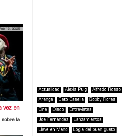
Feb 13, 2025
Actualidad
Alexis Puig
Alfredo Rosso
Arenga
Beto Casella
Bobby Flores
a vez en
Cine
Disco
Entrevistas
Joe Fernández
Lanzamientos
o sobre la
Llave en Mano
Logia del buen gusto