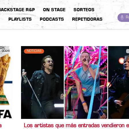
BACKSTAGE R&P
ON STAGE
SORTEOS
R
S
PLAYLISTS
PODCASTS
REPETIDORAS
, 2026
NOTICIAS
a
Los artistas que más entradas vendieron e