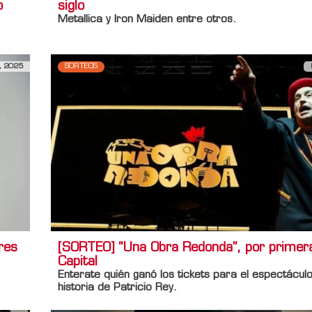
o
siglo
Metallica y Iron Maiden entre otros.
, 2025
SORTEOS
res
[SORTEO] “Una Obra Redonda”, por primer
Capital
Enterate quién ganó los tickets para el espectácul
historia de
Patricio Rey
.