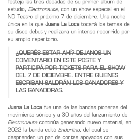
festeja las tres décadas de su primer álbum de
estudio,
Electronauta
, con un show especial en el
ND Teatro el próximo 7 de diciembre. Una noche
única en la que
Juana La Loca
tocará los temas de
su disco debut y realizará un intenso recorrido por
su amplio repertorio.
¿QUERÉS ESTAR AHÍ? DEJANOS UN
COMENTARIO EN ESTE POSTE Y
PARTICIPÁ POR TICKETS PARA EL SHOW
DEL 7 DE DICIEMBRE. ENTRE QUIENES
ESCRIBAN SALDRÁN LOS GANADORES Y
LAS GANADORAS.
Juana La Loca
fue una de las bandas pioneras del
movimiento sónico y a 30 años del lanzamiento de
Electronauta
continúa generando nuevo material, en
2022 la banda editó
Endorfina
, del cual se
desprenden un par de cortes apoyados con sus