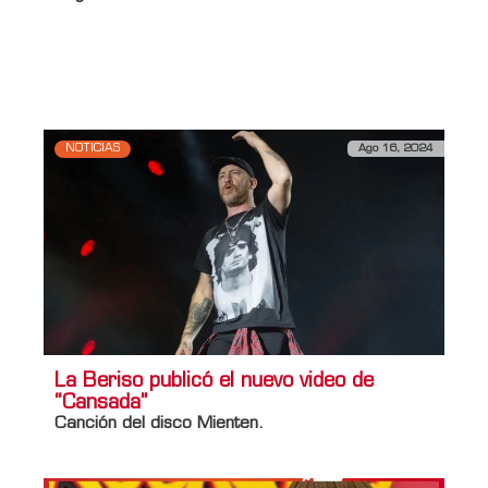
Información adicional
Titulo Home
La Beriso: volver a las canciones del
principio
NOTICIAS
Ago 16, 2024
La Beriso publicó el nuevo video de
“Cansada”
Canción del disco Mienten.