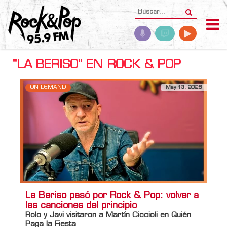
"LA BERISO" EN ROCK & POP
ON DEMAND
May 13, 2026
La Beriso pasó por Rock & Pop: volver a
las canciones del principio
Rolo y Javi visitaron a Martín Ciccioli en Quién
Paga la Fiesta