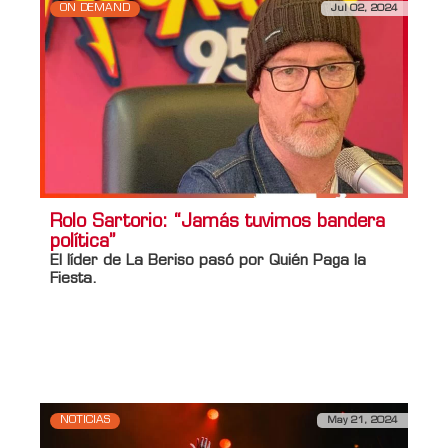
ON DEMAND
Jul 02, 2024
Rolo Sartorio: “Jamás tuvimos bandera
política”
El líder de La Beriso pasó por Quién Paga la
Fiesta.
Información adicional
Titulo Home
Rolo Sartorio: “Jamás tuvimos bandera
política”
NOTICIAS
May 21, 2024