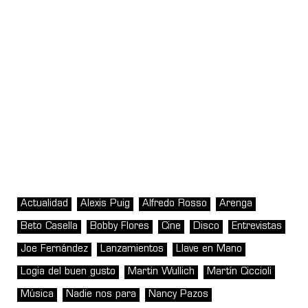
Actualidad
Alexis Puig
Alfredo Rosso
Arenga
Beto Casella
Bobby Flores
Cine
Disco
Entrevistas
Joe Fernández
Lanzamientos
Llave en Mano
Logia del buen gusto
Martin Wullich
Martín Ciccioli
Música
Nadie nos para
Nancy Pazos