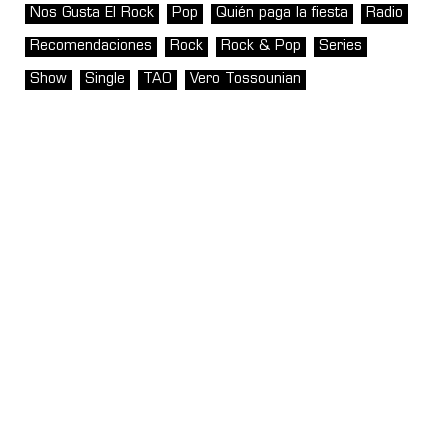
Nos Gusta El Rock
Pop
Quién paga la fiesta
Radio
Recomendaciones
Rock
Rock & Pop
Series
Show
Single
TAO
Vero Tossounian