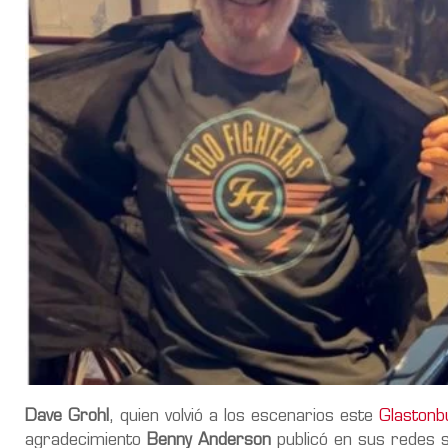
Dave Grohl
, quien volvió a los escenarios este
Glastonb
agradecimiento
Benny Anderson
publicó en sus redes s