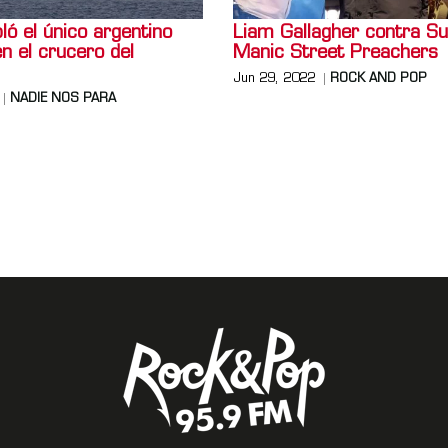
ó el único argentino
Liam Gallagher contra Su
en el crucero del
Manic Street Preachers
Jun 29, 2022
ROCK AND POP
NADIE NOS PARA