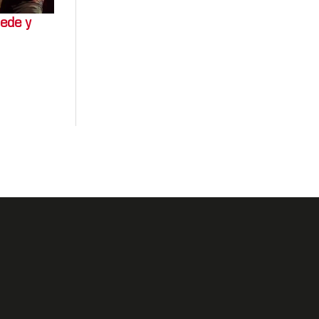
ede y