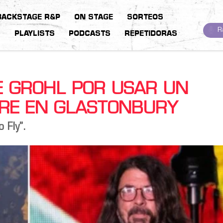
BACKSTAGE R&P
ON STAGE
SORTEOS
R
S
PLAYLISTS
PODCASTS
REPETIDORAS
E GROHL POR USAR UN
RE EN GLASTONBURY
 Fly”.