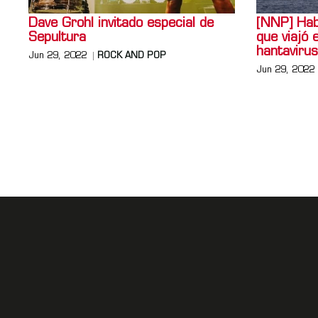
Dave Grohl invitado especial de
[NNP] Habl
Sepultura
que viajó 
hantavirus
Jun 29, 2022
ROCK AND POP
Jun 29, 2022