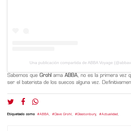
Una publicación compartida de ABBA Voyage (@abba
Sabemos que
Grohl
ama
ABBA
, no es la primera vez 
ser el baterista de los suecos alguna vez. Definitiva
Etiquetado como
ABBA
,
Dave Grohl
,
Glastonbury
,
Actualidad
,