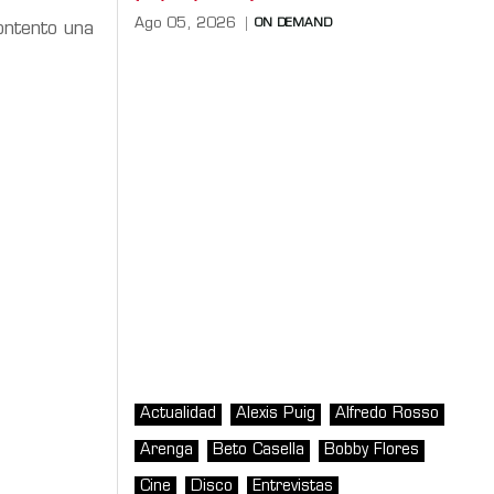
Ago 05, 2026
ON DEMAND
contento una
Actualidad
Alexis Puig
Alfredo Rosso
Arenga
Beto Casella
Bobby Flores
Cine
Disco
Entrevistas