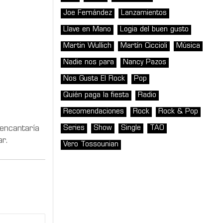
Joe Fernández
Lanzamientos
Llave en Mano
Logia del buen gusto
Martin Wullich
Martín Ciccioli
Música
Nadie nos para
Nancy Pazos
Nos Gusta El Rock
Pop
Quién paga la fiesta
Radio
Recomendaciones
Rock
Rock & Pop
Series
Show
Single
TAO
 encantaría
ar.
Vero Tossounian