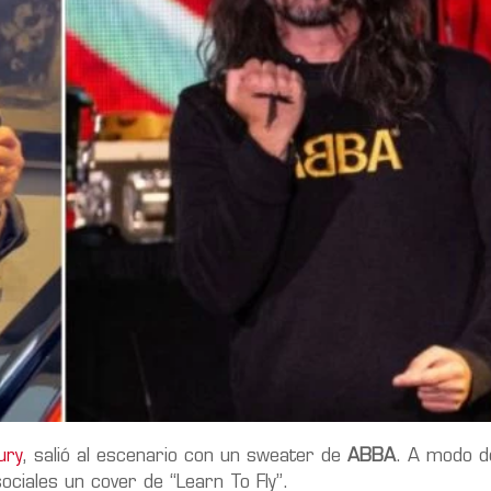
ury
, salió al escenario con un sweater de
ABBA
. A modo d
ociales un cover de “Learn To Fly”.