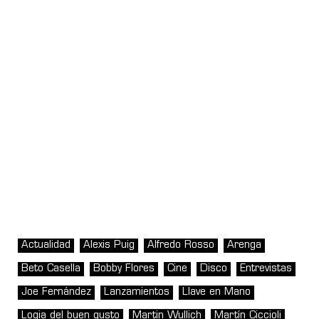
Actualidad
Alexis Puig
Alfredo Rosso
Arenga
Beto Casella
Bobby Flores
Cine
Disco
Entrevistas
Joe Fernández
Lanzamientos
Llave en Mano
Logia del buen gusto
Martin Wullich
Martín Ciccioli