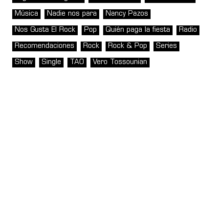
Música
Nadie nos para
Nancy Pazos
Nos Gusta El Rock
Pop
Quién paga la fiesta
Radio
Recomendaciones
Rock
Rock & Pop
Series
Show
Single
TAO
Vero Tossounian