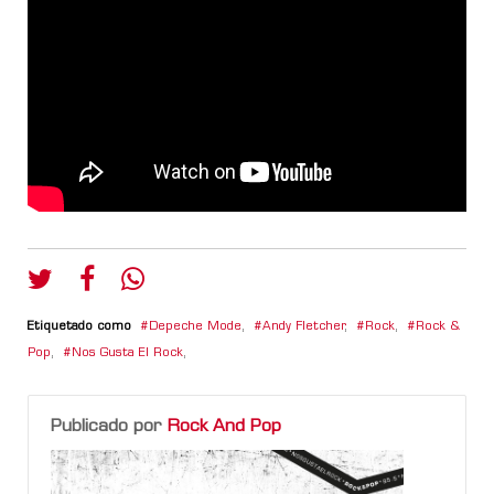
Etiquetado como
Depeche Mode
,
Andy Fletcher
,
Rock
,
Rock &
Pop
,
Nos Gusta El Rock
,
Publicado por
Rock And Pop