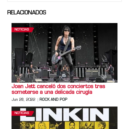
RELACIONADOS
NOTICIAS
Joan Jett canceló dos conciertos tras
someterse a una delicada cirugía
Jun 28, 2022
ROCK AND POP
NOTICIAS