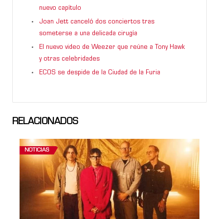
nuevo capítulo
Joan Jett canceló dos conciertos tras
someterse a una delicada cirugía
El nuevo video de Weezer que reúne a Tony Hawk
y otras celebridades
ECOS se despide de la Ciudad de la Furia
RELACIONADOS
NOTICIAS