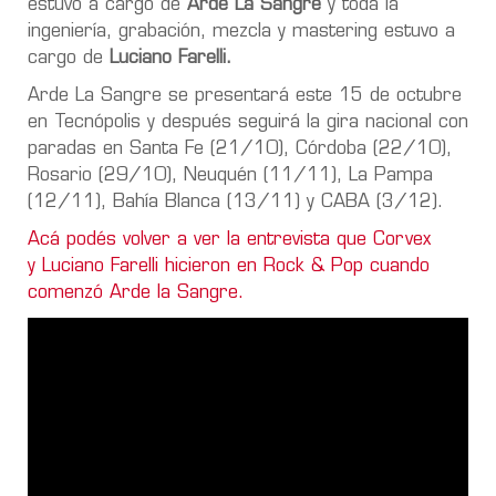
estuvo a cargo de
Arde La Sangre
y toda la
ingeniería, grabación, mezcla y mastering estuvo a
cargo de
Luciano Farelli.
Arde La Sangre se presentará este 15 de octubre
en Tecnópolis y después seguirá la gira nacional con
paradas en Santa Fe (21/10), Córdoba (22/10),
Rosario (29/10), Neuquén (11/11), La Pampa
(12/11), Bahía Blanca (13/11) y CABA (3/12).
Acá podés volver a ver la entrevista que Corvex
y Luciano Farelli hicieron en Rock & Pop cuando
comenzó Arde la Sangre.