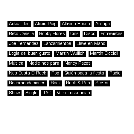
Actualidad
Alexis Puig
Alfredo Rosso
Arenga
Beto Casella
Bobby Flores
Cine
Disco
Entrevistas
Joe Fernández
Lanzamientos
Llave en Mano
Logia del buen gusto
Martin Wullich
Martín Ciccioli
Música
Nadie nos para
Nancy Pazos
Nos Gusta El Rock
Pop
Quién paga la fiesta
Radio
Recomendaciones
Rock
Rock & Pop
Series
Show
Single
TAO
Vero Tossounian