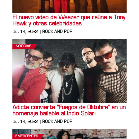
El nuevo video de Weezer que reúne a Tony
Hawk y otras celebridades
Oct 14, 2022
ROCK AND POP
NOTICIAS
Adicta convierte "Fuegos de Oktubre" en un
homenaje bailable al Indio Solari
Oct 14, 2022
ROCK AND POP
EMERGENTES