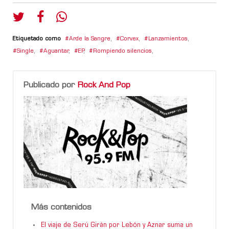
Etiquetado como
Arde la Sangre
,
Corvex
,
Lanzamientos
,
Single
,
Aguantar
,
EP
,
Rompiendo silencios
,
Publicado por
Rock And Pop
Más contenidos
El viaje de Serú Girán por Lebón y Aznar suma un