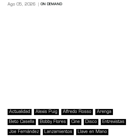
Ago 05, 2026
ON DEMAND
Actualidad
Alexis Puig
Alfredo Rosso
Arenga
Beto Casella
Bobby Flores
Cine
Disco
Entrevistas
Joe Fernández
Lanzamientos
Llave en Mano