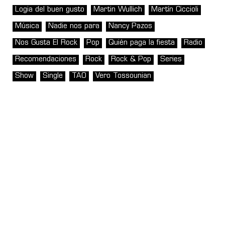
Logia del buen gusto
Martin Wullich
Martín Ciccioli
Música
Nadie nos para
Nancy Pazos
Nos Gusta El Rock
Pop
Quién paga la fiesta
Radio
Recomendaciones
Rock
Rock & Pop
Series
Show
Single
TAO
Vero Tossounian