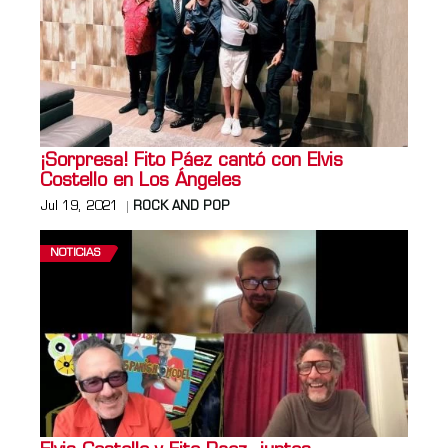
¡Sorpresa! Fito Páez cantó con Elvis
Costello en Los Ángeles
Jul 19, 2021
ROCK AND POP
NOTICIAS