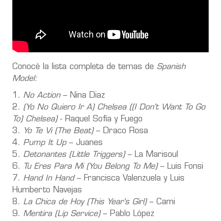
Conocé la lista completa de temas de
Spanish
Model:
1.
No Action
– Nina Diaz
2.
(Yo No Quiero Ir A) Chelsea ((I Don't Want To Go
To) Chelsea)
- Raquel Sofía y Fuego
3.
Yo Te Vi (The Beat)
– Draco Rosa
4.
Pump It Up
– Juanes
5.
Detonantes (Little Triggers)
– La Marisoul
6.
Tu Eres Para Mi (You Belong To Me)
– Luis Fonsi
7.
Hand In Hand
– Francisca Valenzuela y Luis
Humberto Navejas
8.
La Chica de Hoy (This Year's Girl)
– Cami
9.
Mentira (Lip Service)
– Pablo López