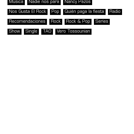
Música
Nadie nos para
Nancy Pazos
Nos Gusta El Rock
Pop
Quién paga la fiesta
Radio
Recomendaciones
Rock
Rock & Pop
Series
Show
Single
TAO
Vero Tossounian