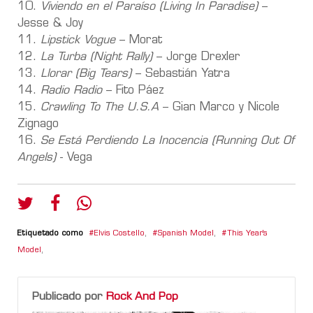
10.
Viviendo en el Paraíso (Living In Paradise)
–
Jesse & Joy
11.
Lipstick Vogue
– Morat
12.
La Turba (Night Rally)
– Jorge Drexler
13.
Llorar (Big Tears)
– Sebastián Yatra
14.
Radio Radio
– Fito Páez
15.
Crawling To The U.S.A
– Gian Marco y Nicole
Zignago
16.
Se Está Perdiendo La Inocencia (Running Out Of
Angels)
- Vega
Etiquetado como
Elvis Costello
,
Spanish Model
,
This Year's
Model
,
Publicado por
Rock And Pop