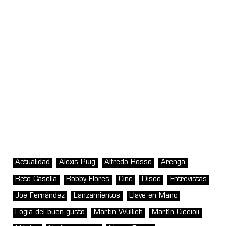
Actualidad
Alexis Puig
Alfredo Rosso
Arenga
Beto Casella
Bobby Flores
Cine
Disco
Entrevistas
Joe Fernández
Lanzamientos
Llave en Mano
Logia del buen gusto
Martin Wullich
Martín Ciccioli