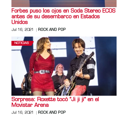
Forbes puso los ojos en Soda Stereo ECOS
antes de su desembarco en Estados
Unidos
Jul 16, 2021
ROCK AND POP
NOTICIAS
Sorpresa: Roxette tocó "Ji ji ji" en el
Movistar Arena
Jul 16, 2021
ROCK AND POP