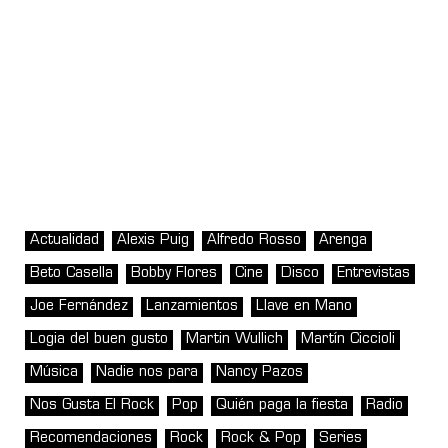
Actualidad
Alexis Puig
Alfredo Rosso
Arenga
Beto Casella
Bobby Flores
Cine
Disco
Entrevistas
Joe Fernández
Lanzamientos
Llave en Mano
Logia del buen gusto
Martin Wullich
Martín Ciccioli
Música
Nadie nos para
Nancy Pazos
Nos Gusta El Rock
Pop
Quién paga la fiesta
Radio
Recomendaciones
Rock
Rock & Pop
Series