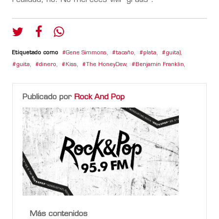
Etiquetado como
Gene Simmons
,
tacaño
,
plata
,
guita}
,
guita
,
dinero
,
Kiss
,
The HoneyDew
,
Benjamin Franklin
,
Publicado por
Rock And Pop
Más contenidos