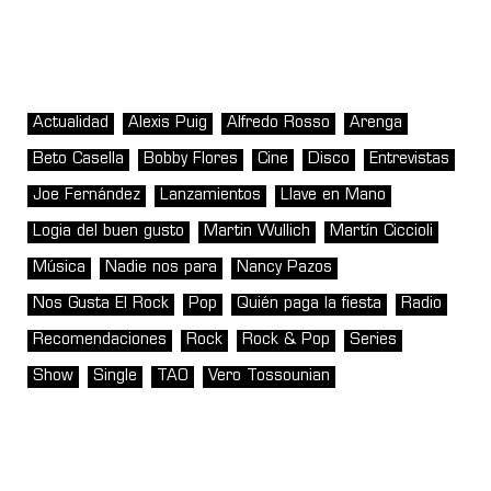
Actualidad
Alexis Puig
Alfredo Rosso
Arenga
Beto Casella
Bobby Flores
Cine
Disco
Entrevistas
Joe Fernández
Lanzamientos
Llave en Mano
Logia del buen gusto
Martin Wullich
Martín Ciccioli
Música
Nadie nos para
Nancy Pazos
Nos Gusta El Rock
Pop
Quién paga la fiesta
Radio
Recomendaciones
Rock
Rock & Pop
Series
Show
Single
TAO
Vero Tossounian