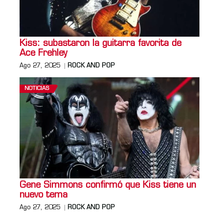
Kiss: subastaron la guitarra favorita de
Ace Frehley
Ago 27, 2025
ROCK AND POP
NOTICIAS
Gene Simmons confirmó que Kiss tiene un
nuevo tema
Ago 27, 2025
ROCK AND POP