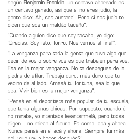
según
Benjamin Franklin
, un centavo ahorrado es
un centavo ganado, así que si no eres judío, la
gente dice: Ah, sos austero'. Pero si sos judío te
dicen que sos un maldito tacaño".
"Cuando alguien dice que soy tacaño, yo digo:
'Gracias. Soy listo, forro. Nos vemos al final'".
“La venganza para toda la gente que tuvo algo que
decir de vos o sobre vos es que trabajen para vos.
Esa es la mejor venganza. No te despegues de la
piedra de afilar. Trabajá duro, más duro que tu
vecino de al lado. Amasá tu fortuna, sea lo que
sea. Vivir bien es la mejor venganza”.
"Pensá en el deportista más popular de tu escuela,
que tenía algunas chicas. Por supuesto, cuando él
no miraba, yo intentaba levantarmelá, pero todas
eligen... no miran al futuro. Es como: acá y ahora.
Nunca pensé en el acá y ahora. Siempre fui más
del ¿qué voy a hacer después?”.