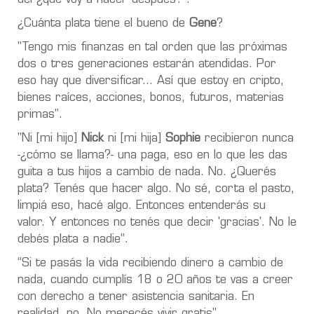
¿Cuánta plata tiene el bueno de
Gene
?
"Tengo mis finanzas en tal orden que las próximas
dos o tres generaciones estarán atendidas. Por
eso hay que diversificar... Así que estoy en cripto,
bienes raíces, acciones, bonos, futuros, materias
primas".
"Ni [mi hijo]
Nick
ni [mi hija]
Sophie
recibieron nunca
-¿cómo se llama?- una paga, eso en lo que les das
guita a tus hijos a cambio de nada. No. ¿Querés
plata? Tenés que hacer algo. No sé, corta el pasto,
limpiá eso, hacé algo. Entonces entenderás su
valor. Y entonces no tenés que decir 'gracias'. No le
debés plata a nadie”.
“Si te pasás la vida recibiendo dinero a cambio de
nada, cuando cumplís 18 o 20 años te vas a creer
con derecho a tener asistencia sanitaria. En
realidad, no. No merecés vivir gratis".