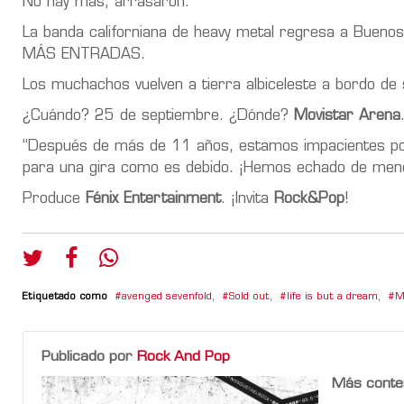
No hay más, arrasaron.
La banda californiana de heavy metal regresa a Buen
MÁS ENTRADAS.
Los muchachos vuelven a tierra albiceleste a bordo de
¿Cuándo? 25 de septiembre. ¿Dónde?
Movistar Arena
“Después de más de 11 años, estamos impacientes por v
para una gira como es debido. ¡Hemos echado de menos
Produce
Fénix Entertainment
. ¡Invita
Rock&Pop
!
Etiquetado como
avenged sevenfold
,
Sold out
,
life is but a dream
,
M
Publicado por
Rock And Pop
Más conte