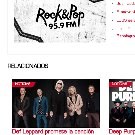
Joan Jett
El nuevo 
ECOS se d
Linkin Pa
Benningto
RELACIONADOS
NOTICIAS
NOTICIAS
Def Leppard promete la canción
Deep Purpl