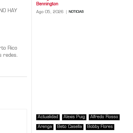
Bennington
e NO HAY
Ago 05, 2026
NOTICIAS
rto Rico
s redes.
Actualidad
Alexis Puig
Alfredo Rosso
Arenga
Beto Casella
Bobby Flores