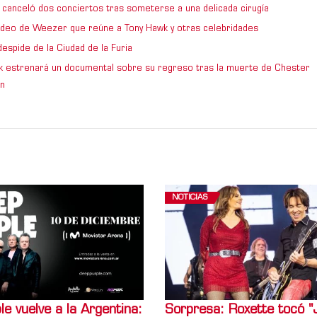
 canceló dos conciertos tras someterse a una delicada cirugía
video de Weezer que reúne a Tony Hawk y otras celebridades
espide de la Ciudad de la Furia
rk estrenará un documental sobre su regreso tras la muerte de Chester
n
NOTICIAS
e vuelve a la Argentina:
Sorpresa: Roxette tocó "Ji 