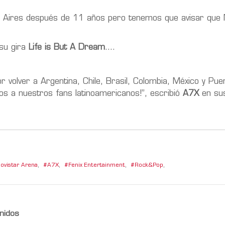
os Aires después de 11 años pero tenemos que avisar qu
 su gira
Life is But A Dream
….
.
olver a Argentina, Chile, Brasil, Colombia, México y Pue
 a nuestros fans latinoamericanos!”, escribió
A7X
en su
ovistar Arena
,
A7X
,
Fenix Entertainment
,
Rock&Pop
,
nidos