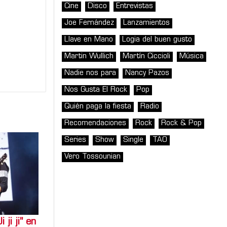
Cine
Disco
Entrevistas
Joe Fernández
Lanzamientos
Llave en Mano
Logia del buen gusto
Martin Wullich
Martín Ciccioli
Música
Nadie nos para
Nancy Pazos
Nos Gusta El Rock
Pop
Quién paga la fiesta
Radio
Recomendaciones
Rock
Rock & Pop
Series
Show
Single
TAO
Vero Tossounian
ji ji" en