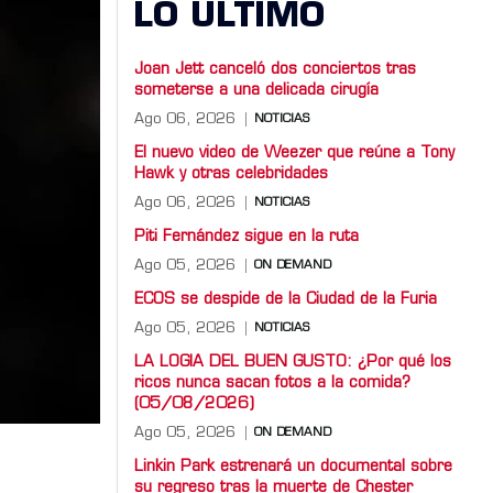
LO ULTIMO
Joan Jett canceló dos conciertos tras
someterse a una delicada cirugía
Ago 06, 2026
NOTICIAS
El nuevo video de Weezer que reúne a Tony
Hawk y otras celebridades
Ago 06, 2026
NOTICIAS
Piti Fernández sigue en la ruta
Ago 05, 2026
ON DEMAND
ECOS se despide de la Ciudad de la Furia
Ago 05, 2026
NOTICIAS
LA LOGIA DEL BUEN GUSTO: ¿Por qué los
ricos nunca sacan fotos a la comida?
(05/08/2026)
Ago 05, 2026
ON DEMAND
Linkin Park estrenará un documental sobre
su regreso tras la muerte de Chester