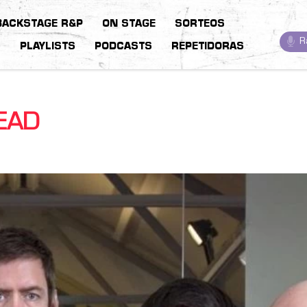
BACKSTAGE R&P
ON STAGE
SORTEOS
R
S
PLAYLISTS
PODCASTS
REPETIDORAS
EAD