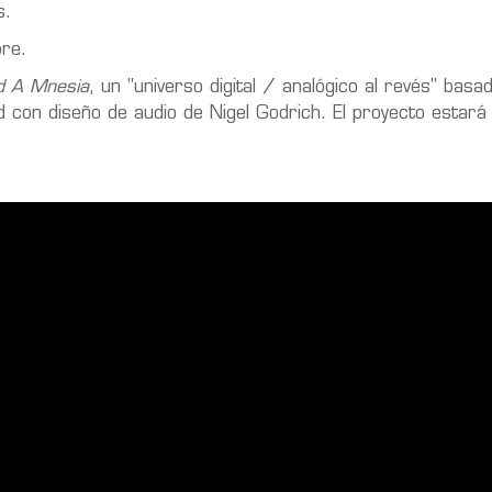
s.
bre.
d A Mnesia
, un "universo digital / analógico al revés" basa
con diseño de audio de Nigel Godrich. El proyecto estará 