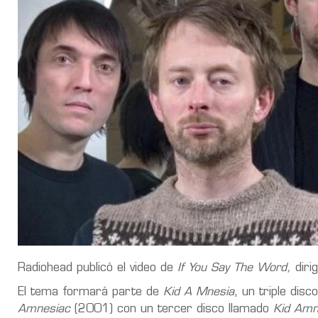
Radiohead publicó el video de
If You Say The Word,
diri
El tema formará parte de
Kid A Mnesia
, un triple dis
Amnesiac
(2001) con un tercer disco llamado
Kid Amn