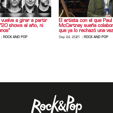
vuelve a girar a partir
El artista con el que Paul
"20 shows al año, ni
McCartney sueña colabor
nos"
que ya lo rechazó una ve
ROCK AND POP
Sep 24, 2021
ROCK AND POP