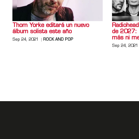
Thom Yorke editará un nuevo
Radiohead 
álbum solista este año
de 2027: 
más ni me
Sep 24, 2021
ROCK AND POP
Sep 24, 2021