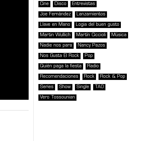
Cine
Disco
Entrevistas
Joe Fernández
Lanzamientos
Llave en Mano
Logia del buen gusto
Martin Wullich
Martín Ciccioli
Música
Nadie nos para
Nancy Pazos
Nos Gusta El Rock
Pop
Quién paga la fiesta
Radio
Recomendaciones
Rock
Rock & Pop
Series
Show
Single
TAO
Vero Tossounian