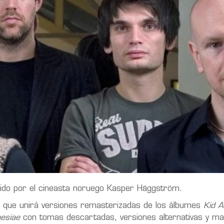
gido por el cineasta noruego Kasper Häggström.
co que unirá versiones remasterizadas de los álbumes
Kid A
esiae
con tomas descartadas, versiones alternativas y mat