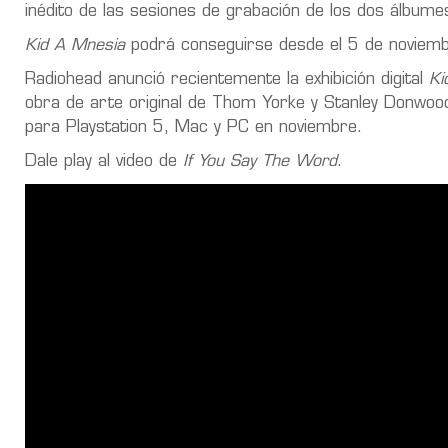
inédito de las sesiones de grabación de los dos álbume
Kid A Mnesia
podrá conseguirse desde el 5 de noviem
Radiohead anunció recientemente la exhibición digital
Ki
obra de arte original de Thom Yorke y Stanley Donwood 
para Playstation 5, Mac y PC en noviembre.
Dale play al video de
If You Say The Word
.