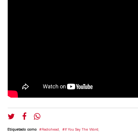
Etiquetado como
Radiohead
,
If You Say The Word
,