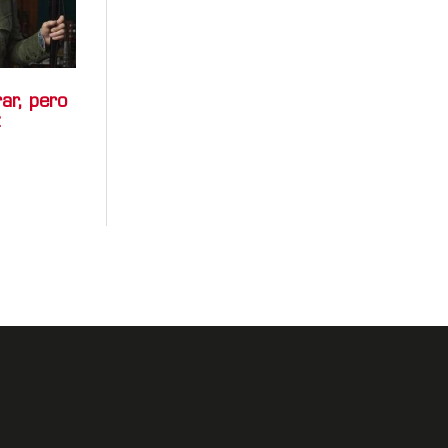
ar, pero
z