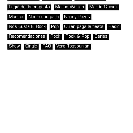
Logia del buen gusto
Martin Wullich
Martín Ciccioli
Música
Nadie nos para
Nancy Pazos
Nos Gusta El Rock
Pop
Quién paga la fiesta
Radio
Recomendaciones
Rock
Rock & Pop
Series
Show
Single
TAO
Vero Tossounian