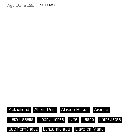
Ago 05, 2026
NOTICIAS
Actualidad
Alexis Puig
Alfredo Rosso
Arenga
Beto Casella
Bobby Flores
Cine
Disco
Entrevistas
Joe Fernández
Lanzamientos
Llave en Mano