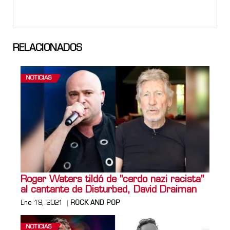
RELACIONADOS
NOTICIAS
Roger Waters tildó de "cerdo nazi racista"
al cantante de Disturbed, David Draiman
Ene 19, 2021
ROCK AND POP
NOTICIAS