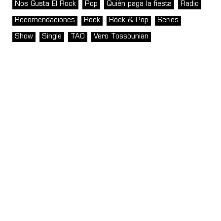
Nos Gusta El Rock
Pop
Quién paga la fiesta
Radio
Recomendaciones
Rock
Rock & Pop
Series
Show
Single
TAO
Vero Tossounian