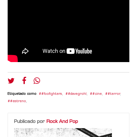
Etiquetado como
#foofighters
,
#davegrohl
,
#cine
,
#terror
,
#estreno
,
Publicado por
Rock And Pop