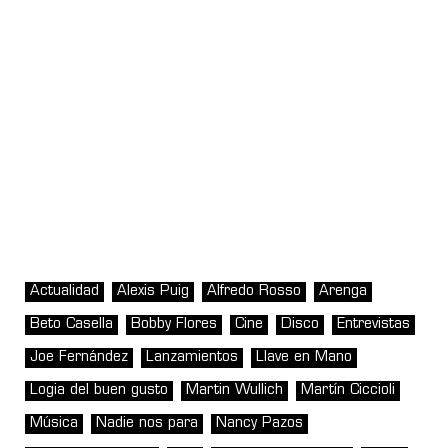
Actualidad
Alexis Puig
Alfredo Rosso
Arenga
Beto Casella
Bobby Flores
Cine
Disco
Entrevistas
Joe Fernández
Lanzamientos
Llave en Mano
Logia del buen gusto
Martin Wullich
Martín Ciccioli
Música
Nadie nos para
Nancy Pazos