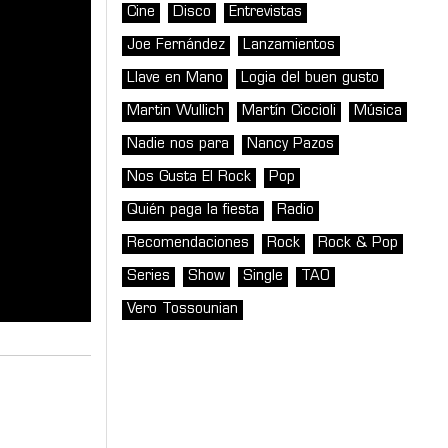
Cine
Disco
Entrevistas
Joe Fernández
Lanzamientos
Llave en Mano
Logia del buen gusto
Martin Wullich
Martín Ciccioli
Música
Nadie nos para
Nancy Pazos
Nos Gusta El Rock
Pop
Quién paga la fiesta
Radio
Recomendaciones
Rock
Rock & Pop
Series
Show
Single
TAO
Vero Tossounian