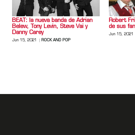
BEAT: la nueva banda de Adrian
Robert Fri
Belew, Tony Levin, Steve Vai y
de sus fa
Danny Carey
Jun 15, 2021
Jun 15, 2021
ROCK AND POP