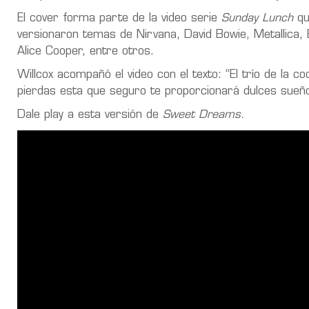
El cover forma parte de la video serie
Sunday Lunch
qu
versionaron temas de Nirvana, David Bowie, Metallica, B
Alice Cooper, entre otros.
Willcox acompañó el video con el texto: “El trío de la co
pierdas esta que seguro te proporcionará dulces sueños
Dale play a esta versión de
Sweet Dreams.