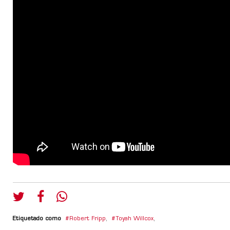
Etiquetado como
Robert Fripp
,
Toyah Willcox
,