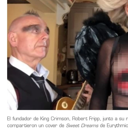
El fundador de King Crimson, Robert Fripp, junto a su m
compartieron un cover de
Sweet Dreams
de Eurythmi