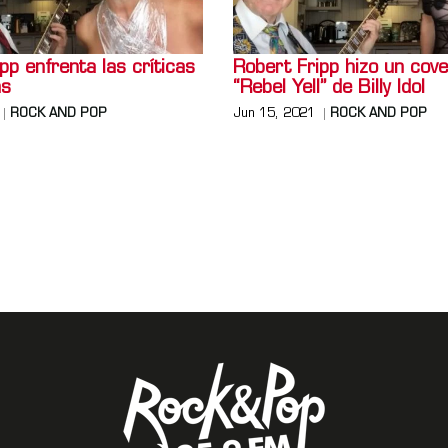
pp enfrenta las críticas
Robert Fripp hizo un cove
ns
“Rebel Yell” de Billy Idol
ROCK AND POP
Jun 15, 2021
ROCK AND POP