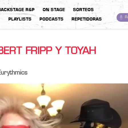
BACKSTAGE R&P
ON STAGE
SORTEOS
R
S
PLAYLISTS
PODCASTS
REPETIDORAS
ERT FRIPP Y TOYAH
Eurythmics