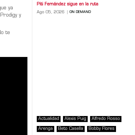
Piti Fernández sigue en la ruta
que ya
Ago 05, 2026
ON DEMAND
 Prodigy y
No te
Actualidad
Alexis Puig
Alfredo Rosso
Arenga
Beto Casella
Bobby Flores