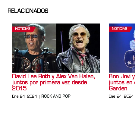
RELACIONADOS
NOTICIAS
NOTICIAS
David Lee Roth y Alex Van Halen,
Bon Jovi 
juntos por primera vez desde
juntos en
2015
Garden
Ene 24, 2024
ROCK AND POP
Ene 24, 2024