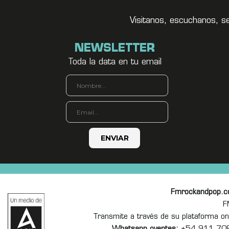
Visitanos, escuchanos, s
NEWSLETTER
Toda la data en tu email
Fmrockandpop.
F
Transmite a través de su plataforma 