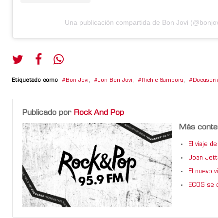
Una publicación compartida de Bon Jovi (@bonjov
Etiquetado como
Bon Jovi
,
Jon Bon Jovi
,
Richie Sambora
,
Docuseri
Publicado por
Rock And Pop
Más conte
El viaje 
Joan Jett
El nuevo 
ECOS se d