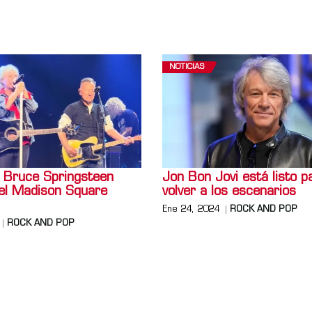
NOTICIAS
y Bruce Springsteen
Jon Bon Jovi está listo p
 el Madison Square
volver a los escenarios
Ene 24, 2024
ROCK AND POP
ROCK AND POP