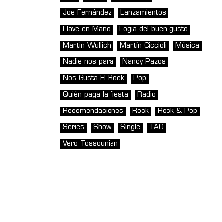
Joe Fernández
Lanzamientos
Llave en Mano
Logia del buen gusto
Martin Wullich
Martín Ciccioli
Música
Nadie nos para
Nancy Pazos
Nos Gusta El Rock
Pop
Quién paga la fiesta
Radio
Recomendaciones
Rock
Rock & Pop
Series
Show
Single
TAO
Vero Tossounian