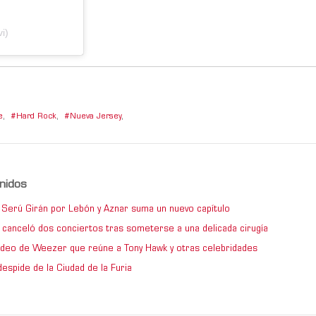
i)
e
,
Hard Rock
,
Nueva Jersey
,
nidos
de Serú Girán por Lebón y Aznar suma un nuevo capítulo
 canceló dos conciertos tras someterse a una delicada cirugía
video de Weezer que reúne a Tony Hawk y otras celebridades
espide de la Ciudad de la Furia