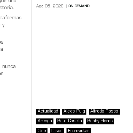
que una
Ago 05, 2026
ON DEMAND
storia.
lataformas
 y
os
la
s nunca
os
u
Actualidad
Alexis Puig
Alfredo Rosso
Arenga
Beto Casella
Bobby Flores
Cine
Disco
Entrevistas