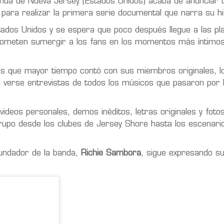
nda de Nueva Jersey (Estados Unidos) acaba de anunciar 
para realizar la primera serie documental que narra su hi
Estados Unidos y se espera que poco después llegue a las p
rometen sumergir a los fans en los momentos más íntimos
s que mayor tiempo contó con sus miembros originales, l
n verse entrevistas de todos los músicos que pasaron por 
videos personales, demos inéditos, letras originales y foto
 grupo desde los clubes de Jersey Shore hasta los escenari
fundador de la banda,
Richie Sambora
, sigue expresando s