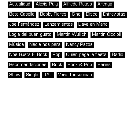
Actualidad
Alexis Puig
Alfredo Rosso
Arenga
Beto Casella
Bobby Flores
Cine
Disco
Entrevistas
Joe Fernández
Lanzamientos
Llave en Mano
Logia del buen gusto
Martin Wullich
Martín Ciccioli
Música
Nadie nos para
Nancy Pazos
Nos Gusta El Rock
Pop
Quién paga la fiesta
Radio
Recomendaciones
Rock
Rock & Pop
Series
Show
Single
TAO
Vero Tossounian